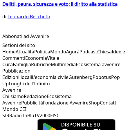
Delitti, paura, sicurezza e voto: il diritto alla statistica
di
Leonardo Becchetti
Abbonati ad Avvenire
Sezioni del sito
Home
Attualità
Politica
Mondo
Agorà
Podcast
Chiesa
Idee e
Commenti
Economia
Vita e
Cura
Famiglia
Rubriche
Multimedia
Ecosistema avvenire
Pubblicazioni
Edizioni locali
L'economia civile
Gutenberg
Popotus
Pop
Up
Luoghi dell'Infinito
Avvenire
Chi siamo
Redazione
Ecosistema
Avvenire
Pubblicità
Fondazione Avvenire
Shop
Contatti
Mondo CEI
SIR
Radio InBlu
TV2000
FISC