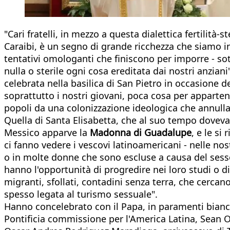
"Cari fratelli, in mezzo a questa dialettica fertilità-s
Caraibi, è un segno di grande ricchezza che siamo i
tentativi omologanti che finiscono per imporre - sott
nulla o sterile ogni cosa ereditata dai nostri anzian
celebrata nella basilica di San Pietro in occasione d
soprattutto i nostri giovani, poca cosa per apparten
popoli da una colonizzazione ideologica che annulla i
Quella di Santa Elisabetta, che al suo tempo doveva s
Messico apparve la
Madonna di Guadalupe
, e le si
ci fanno vedere i vescovi latinoamericani - nelle no
o in molte donne che sono escluse a causa del sesso,
hanno l'opportunità di progredire nei loro studi o d
migranti, sfollati, contadini senza terra, che cerca
spesso legata al turismo sessuale".
Hanno concelebrato con il Papa, in paramenti bianchi,
Pontificia commissione per l'America Latina, Sean O'