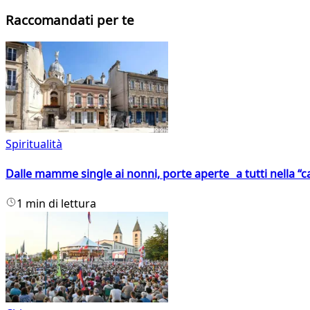
Raccomandati per te
Spiritualità
Dalle mamme single ai nonni, porte aperte a tutti nella “cas
1 min di lettura