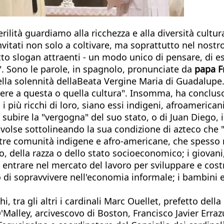
terilità guardiamo alla ricchezza e alla diversità cultur
nvitati non solo a coltivare, ma soprattutto nel nost
o slogan attraenti - un modo unico di pensare, di esse
i". Sono le parole, in spagnolo, pronunciate da
papa F
ella solennità dellaBeata Vergine Maria di Guadalupe. 
ere a questa o quella cultura". Insomma, ha concluso, 
 più ricchi di loro, siano essi indigeni, afroamerican
ubire la "vergogna" del suo stato, o di Juan Diego, il
 rivolse sottolineando la sua condizione di azteco che
stre comunità indigene e afro-americane, che spesso n
 della razza o dello stato socioeconomico; i giovani
i entrare nel mercato del lavoro per sviluppare e cost
no di sopravvivere nell'economia informale; i bambini 
 tra gli altri i cardinali Marc Ouellet, prefetto dell
Malley, arcivescovo di Boston, Francisco Javier Erraz