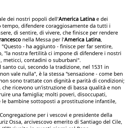
ale dei nostri popoli dell'
America Latina
e dei
ro tempo, difendere coraggiosamente da tutti i
re, di sentire, di vivere, che finisce per rendere
rancesco
nella Messa per l'
America Latina
,
"Questo - ha aggiunto - finisce per far sentire,
"la nostra fertilità ci impone di difendere i nostri
i, meticci, contadini o suburbani".
 santo cui, secondo la tradizione, nel 1531 in
 "non vale nulla", è la stessa "sensazione - come ben
on sono trattate con dignità e parità di condizioni;
, che ricevono un'istruzione di bassa qualità e non
ruire una famiglia; molti poveri, disoccupati,
e le bambine sottoposti a prostituzione infantile,
a Congregazione per i vescovi e presidente della
uriz Ossa, arcivescovo emerito di Santiago del Cile,