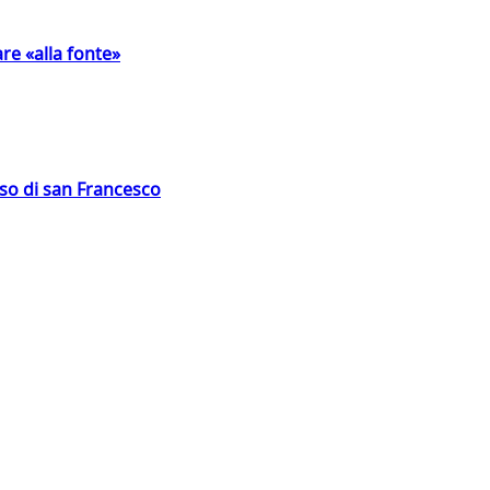
are «alla fonte»
oso di san Francesco