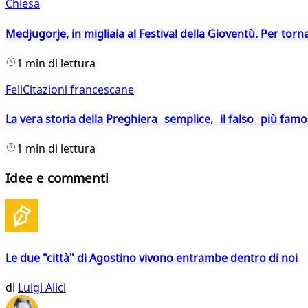
Chiesa
Medjugorje, in migliaia al Festival della Gioventù. Per torn
1 min di lettura
FeliCitazioni francescane
La vera storia della Preghiera semplice, il falso più fam
1 min di lettura
Idee e commenti
Le due "città" di Agostino vivono entrambe dentro di noi
di
Luigi Alici