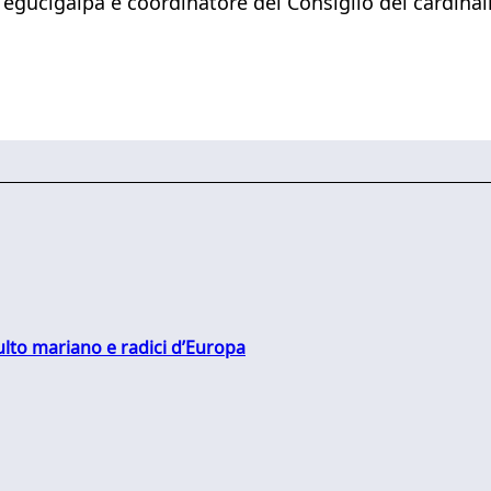
ucigalpa e coordinatore del Consiglio dei cardinali (
culto mariano e radici d’Europa