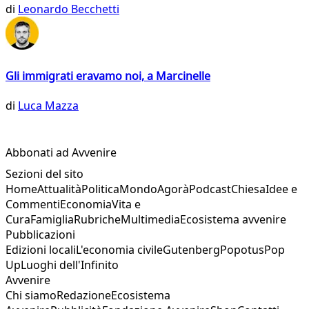
di
Leonardo Becchetti
Gli immigrati eravamo noi, a Marcinelle
di
Luca Mazza
Abbonati ad Avvenire
Sezioni del sito
Home
Attualità
Politica
Mondo
Agorà
Podcast
Chiesa
Idee e
Commenti
Economia
Vita e
Cura
Famiglia
Rubriche
Multimedia
Ecosistema avvenire
Pubblicazioni
Edizioni locali
L'economia civile
Gutenberg
Popotus
Pop
Up
Luoghi dell'Infinito
Avvenire
Chi siamo
Redazione
Ecosistema