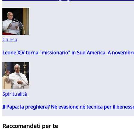
Chiesa
Leone XIV torna "missionario" in Sud America. A novembre
Spiritualità
Il Papa: la preghiera? Né evasione né tecnica per il ben
Raccomandati per te