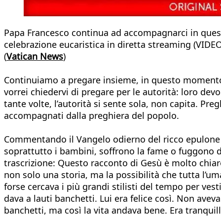
Papa Francesco continua ad accompagnarci in questo
celebrazione eucaristica in diretta streaming (VIDEO
(
Vatican News
)
Continuiamo a pregare insieme, in questo momento di
vorrei chiedervi di pregare per le autorità: loro de
tante volte, l’autorità si sente sola, non capita. P
accompagnati dalla preghiera del popolo.
Commentando il Vangelo odierno del ricco epulone e 
soprattutto i bambini, soffrono la fame o fuggono da
trascrizione: Questo racconto di Gesù è molto chia
non solo una storia, ma la possibilità che tutta l’u
forse cercava i più grandi stilisti del tempo per vest
dava a lauti banchetti. Lui era felice così. Non avev
banchetti, ma così la vita andava bene. Era tranquill