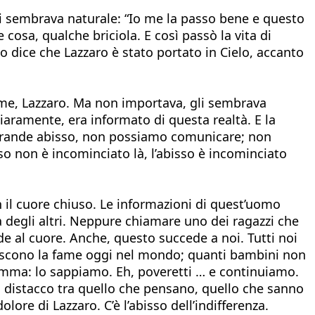
 gli sembrava naturale: “Io me la passo bene e questo
e cosa, qualche briciola. E così passò la vita di
lo dice che Lazzaro è stato portato in Cielo, accanto
nome, Lazzaro. Ma non importava, gli sembrava
hiaramente, era informato di questa realtà. E la
n grande abisso, non possiamo comunicare; non
isso non è incominciato là, l’abisso è incominciato
il cuore chiuso. Le informazioni di quest’uomo
degli altri. Neppure chiamare uno dei ragazzi che
e al cuore. Anche, questo succede a noi. Tutti noi
tiscono la fame oggi nel mondo; quanti bambini non
mma: lo sappiamo. Eh, poveretti … e continuiamo.
o distacco tra quello che pensano, quello che sanno
lore di Lazzaro. C’è l’abisso dell’indifferenza.