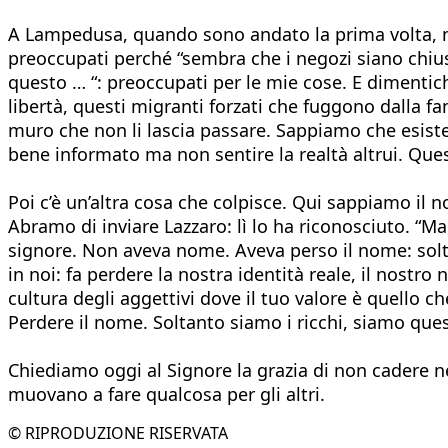
A Lampedusa, quando sono andato la prima volta, mi 
preoccupati perché “sembra che i negozi siano chius
questo … “: preoccupati per le mie cose. E dimentic
libertà, questi migranti forzati che fuggono dalla f
muro che non li lascia passare. Sappiamo che esiste 
bene informato ma non sentire la realtà altrui. Questo
Poi c’è un’altra cosa che colpisce. Qui sappiamo il 
Abramo di inviare Lazzaro: lì lo ha riconosciuto. 
signore. Non aveva nome. Aveva perso il nome: soltan
in noi: fa perdere la nostra identità reale, il nostro
cultura degli aggettivi dove il tuo valore è quello c
Perdere il nome. Soltanto siamo i ricchi, siamo quest
Chiediamo oggi al Signore la grazia di non cadere ne
muovano a fare qualcosa per gli altri.
© RIPRODUZIONE RISERVATA