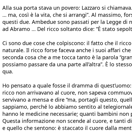
Alla sua porta stava un povero: Lazzaro si chiamava.
… ma, così è la vita, che si arrangi”. Al massimo, for
questi due. Ambedue sono passati per la Legge di noi 
ad Abramo … Del ricco soltanto dice: “È stato sepolto
Ci sono due cose che colpiscono: il fatto che il ri
naturale. Il ricco forse faceva anche i suoi affari c
seconda cosa che a me tocca tanto è la parola “gra
possiamo passare da una parte all’altra”. È lo stesso 
qua.
Ho pensato a quale fosse il dramma di quest’uomo: 
ricco non arrivavano al cuore, non sapeva commuov
servivano a mensa e dire “ma, portagli questo, quel
sappiamo, perché lo abbiamo sentito al telegiornal
hanno le medicine necessarie; quanti bambini non 
Questa informazione non scende al cuore, e tanti di
e quello che sentono: è staccato il cuore dalla mente.