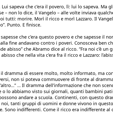
 Lui sapeva che c’era il povero, lì: lui lo sapeva. Ma
se – non lo dice, il Vangelo – alle volte inviava qualch
tutti: morire. Morì il ricco e morì Lazzaro. Il Vange
”. Punto. E finisce.
cco sapesse che c’era questo povero e che sapesse il 
he alla fine andavano contro i poveri. Conosceva ben c
nde abisso” che Abramo dice al ricco. “Fra noi c’è u
abisso che nella vita c’era fra il ricco e Lazzaro: l’ab
il dramma di essere molto, molto informato, ma con 
ersi, non si poteva commuovere di fronte al dramma 
l’altro…” … Il dramma dell’informazione che non scend
e o lo abbiamo visto sui giornali, quanti bambini pa
possono andare a scuola. Continenti, con questo dra
 noi, tanti gruppi di uomini e donne vivono in quest
 Sono indifferenti. Come il ricco era indifferente al do