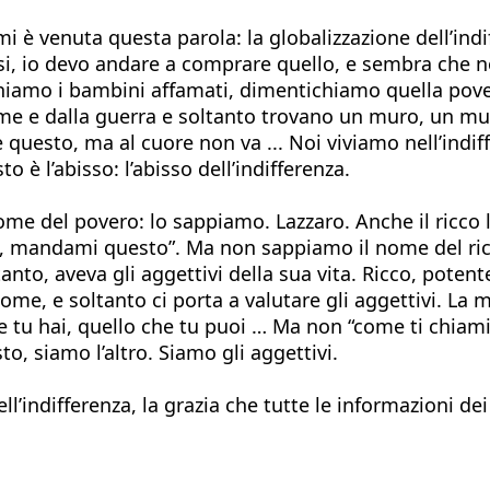
è venuta questa parola: la globalizzazione dell’indi
i, io devo andare a comprare quello, e sembra che no
hiamo i bambini affamati, dimentichiamo quella pover
ame e dalla guerra e soltanto trovano un muro, un mur
questo, ma al cuore non va ... Noi viviamo nell’indif
 è l’abisso: l’abisso dell’indifferenza.
nome del povero: lo sappiamo. Lazzaro. Anche il ricco
“Ma, mandami questo”. Ma non sappiamo il nome del ri
to, aveva gli aggettivi della sua vita. Ricco, potent
 nome, e soltanto ci porta a valutare gli aggettivi. La
he tu hai, quello che tu puoi … Ma non “come ti chiami
o, siamo l’altro. Siamo gli aggettivi.
ll’indifferenza, la grazia che tutte le informazioni d