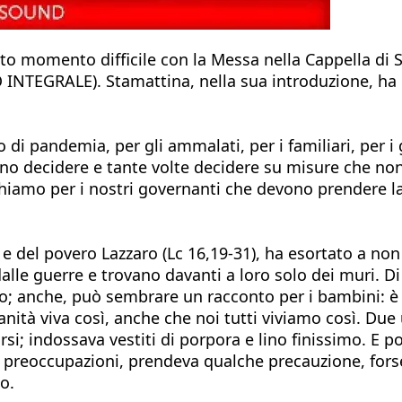
 momento difficile con la Messa nella Cappella di Sa
 INTEGRALE). Stamattina, nella sua introduzione, ha in
 pandemia, per gli ammalati, per i familiari, per i 
vono decidere e tante volte decidere su misure che non
reghiamo per i nostri governanti che devono prendere 
del povero Lazzaro (Lc 16,19-31), ha esortato a non e
lle guerre e trovano davanti a loro solo dei muri. Di
ro; anche, può sembrare un racconto per i bambini: 
manità viva così, anche che noi tutti viviamo così. Du
irsi; indossava vestiti di porpora e lino finissimo. E 
a preoccupazioni, prendeva qualche precauzione, forse 
o.