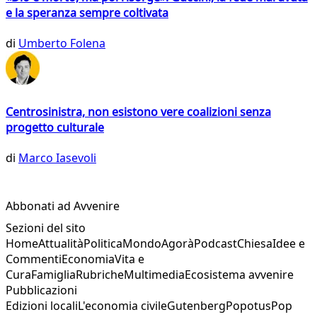
e la speranza sempre coltivata
di
Umberto Folena
Centrosinistra, non esistono vere coalizioni senza
progetto culturale
di
Marco Iasevoli
Abbonati ad Avvenire
Sezioni del sito
Home
Attualità
Politica
Mondo
Agorà
Podcast
Chiesa
Idee e
Commenti
Economia
Vita e
Cura
Famiglia
Rubriche
Multimedia
Ecosistema avvenire
Pubblicazioni
Edizioni locali
L'economia civile
Gutenberg
Popotus
Pop