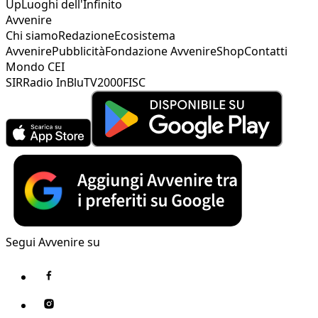
Up
Luoghi dell'Infinito
Avvenire
Chi siamo
Redazione
Ecosistema
Avvenire
Pubblicità
Fondazione Avvenire
Shop
Contatti
Mondo CEI
SIR
Radio InBlu
TV2000
FISC
Segui Avvenire su