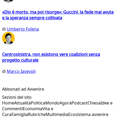
«Dio è morto, ma poi risorge»: Guccini, la fede mai avuta
e la speranza sempre coltivata
di
Umberto Folena
Centrosinistra, non esistono vere coalizioni senza
progetto culturale
di
Marco Iasevoli
Abbonati ad Avvenire
Sezioni del sito
Home
Attualità
Politica
Mondo
Agorà
Podcast
Chiesa
Idee e
Commenti
Economia
Vita e
Cura
Famiglia
Rubriche
Multimedia
Ecosistema avvenire