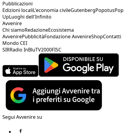
Pubblicazioni
Edizioni locali
L'economia civile
Gutenberg
Popotus
Pop
Up
Luoghi dell'Infinito
Avvenire
Chi siamo
Redazione
Ecosistema
Avvenire
Pubblicità
Fondazione Avvenire
Shop
Contatti
Mondo CEI
SIR
Radio InBlu
TV2000
FISC
Segui Avvenire su