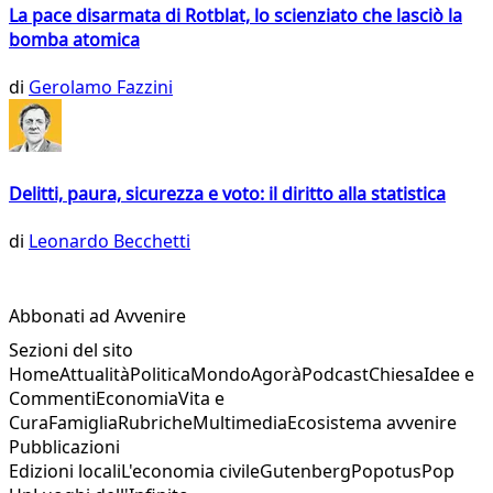
La pace disarmata di Rotblat, lo scienziato che lasciò la
bomba atomica
di
Gerolamo Fazzini
Delitti, paura, sicurezza e voto: il diritto alla statistica
di
Leonardo Becchetti
Abbonati ad Avvenire
Sezioni del sito
Home
Attualità
Politica
Mondo
Agorà
Podcast
Chiesa
Idee e
Commenti
Economia
Vita e
Cura
Famiglia
Rubriche
Multimedia
Ecosistema avvenire
Pubblicazioni
Edizioni locali
L'economia civile
Gutenberg
Popotus
Pop