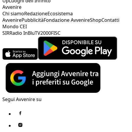
Up
Luoghi dell'Infinito
Avvenire
Chi siamo
Redazione
Ecosistema
Avvenire
Pubblicità
Fondazione Avvenire
Shop
Contatti
Mondo CEI
SIR
Radio InBlu
TV2000
FISC
Segui Avvenire su