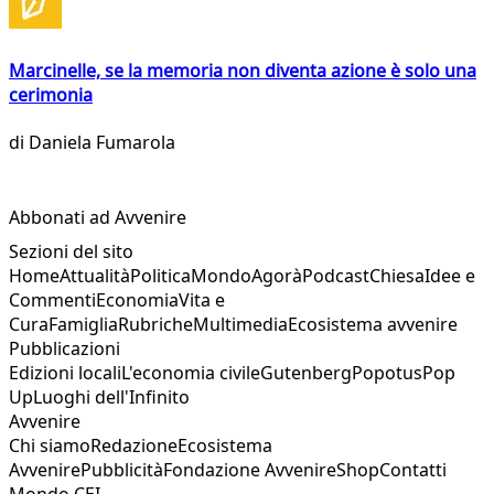
Marcinelle, se la memoria non diventa azione è solo una
cerimonia
di
Daniela Fumarola
Abbonati ad Avvenire
Sezioni del sito
Home
Attualità
Politica
Mondo
Agorà
Podcast
Chiesa
Idee e
Commenti
Economia
Vita e
Cura
Famiglia
Rubriche
Multimedia
Ecosistema avvenire
Pubblicazioni
Edizioni locali
L'economia civile
Gutenberg
Popotus
Pop
Up
Luoghi dell'Infinito
Avvenire
Chi siamo
Redazione
Ecosistema
Avvenire
Pubblicità
Fondazione Avvenire
Shop
Contatti
Mondo CEI