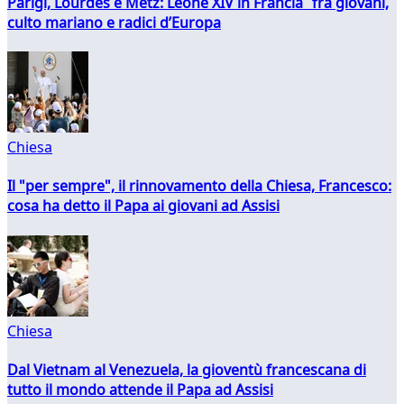
Parigi, Lourdes e Metz: Leone XIV in Francia fra giovani,
culto mariano e radici d’Europa
Chiesa
Il "per sempre", il rinnovamento della Chiesa, Francesco:
cosa ha detto il Papa ai giovani ad Assisi
Chiesa
Dal Vietnam al Venezuela, la gioventù francescana di
tutto il mondo attende il Papa ad Assisi