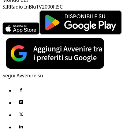
SIR
Radio InBlu
TV2000
FISC
Segui Avvenire su