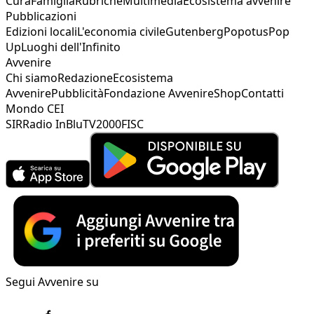
Cura
Famiglia
Rubriche
Multimedia
Ecosistema avvenire
Pubblicazioni
Edizioni locali
L'economia civile
Gutenberg
Popotus
Pop
Up
Luoghi dell'Infinito
Avvenire
Chi siamo
Redazione
Ecosistema
Avvenire
Pubblicità
Fondazione Avvenire
Shop
Contatti
Mondo CEI
SIR
Radio InBlu
TV2000
FISC
Segui Avvenire su