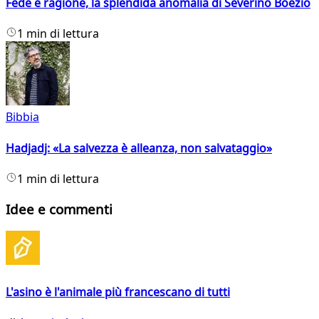
Fede e ragione, la splendida anomalia di Severino Boezio
1 min di lettura
Bibbia
Hadjadj: «La salvezza è alleanza, non salvataggio»
1 min di lettura
Idee e commenti
L'asino è l'animale più francescano di tutti