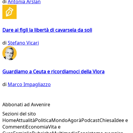
di
Antonia Arslan
Dare ai figli la libertà di cavarsela da soli
di
Stefano Vicari
Guardiamo a Ceuta e ricordiamoci della Vlora
di
Marco Impagliazzo
Abbonati ad Avvenire
Sezioni del sito
Home
Attualità
Politica
Mondo
Agorà
Podcast
Chiesa
Idee e
Commenti
Economia
Vita e