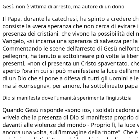
Gesù non è vittima di arresto, ma autore di un dono
Il Papa, durante la catechesi, ha spinto a credere c
consiste la «vera speranza che non cerca di evitare i
presenza dei cristiani, che vivono la possibilità de
Vangelo, «si incarna una speranza di salvezza per la 
Commentando le scene dell’arresto di Gesù nell’orto d
pellegrini, ha tenuto a sottolineare più volte la libe
presenti, «non ci presenta un Cristo spaventato, che
aperto l’ora in cui si può manifestare la luce dell’a
di un Dio che si pone a difesa di tutti gli uomini e l
ma si «consegna», per amore, ha sottolineato papa 
Dio si manifesta dove l’umanità sperimenta l’ingiustizia
Quando Gesù risponde «sono io», i soldati cadono a t
«rivela che la presenza di Dio si manifesta proprio d
davanti alle violenze del mondo - Proprio lì, la luce
ancora una volta, sull’immagine della “notte”. Che è 