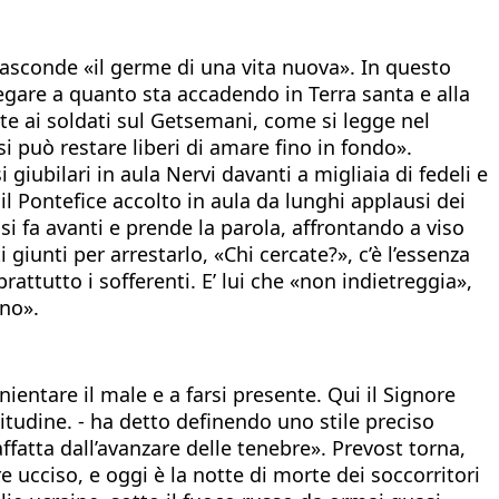
 nasconde «il germe di una vita nuova». In questo
llegare a quanto sta accadendo in Terra santa e alla
nte ai soldati sul Getsemani, come si legge nel
i può restare liberi di amare fino in fondo».
giubilari in aula Nervi davanti a migliaia di fedeli e
 il Pontefice accolto in aula da lunghi applausi dei
i fa avanti e prende la parola, affrontando a viso
giunti per arrestarlo, «Chi cercate?», c’è l’essenza
rattutto i sofferenti. E’ lui che «non indietreggia»,
ono».
entare il male e a farsi presente. Qui il Signore
litudine. - ha detto definendo uno stile preciso
affatta dall’avanzare delle tenebre». Prevost torna,
e ucciso, e oggi è la notte di morte dei soccorritori