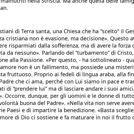
i malnutriti nella Striscia. Ma anche quella delle fami
dan.
istiani di Terra santa, una Chiesa che ha "scelto" il 
a cristiana non è evasione, ma decisione». Questo at
re risparmiati dalla sofferenza, ma di avere la forza 
ta da nessuno». Parlando del “turbamento” di Cristo,
one alla Passione. «Per questo, - ha sottolineato - qu
er amore non è un fallimento, ma possiede una misteri
fruttuoso. Proprio ai fedeli di lingua araba, alla fin
Padre che ci ama, perché con Lui siamo in pace e tran
i di “prendere lui” ma di lasciare andare i suoi amici
. Occorre, dunque, per gli uomini e le donne di tutto
volontà buona del Padre». «Nella vita non serve avere
ie Paesi e di impartire la benedizione. «Basta sceglie
ore di Dio ci sostiene e fa maturare in noi il frutto d