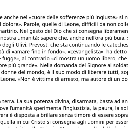
he anche nel «cuore delle sofferenze più ingiuste» si
l dolore». Parole, quelle di Leone, difficili da non co
l martirio. Nel gesto del Dio che si consegna liberame
nostra umanità: sapere che, anche nell’ora più buia, s
egli Ulivi, Prevost, che sta continuando le catechesi 
rtà di «amare fino in fondo». «L’evangelista», ha detto
 fugge», al contrario «ci mostra un uomo libero, che s
more più grande». Nella domanda del Signore ai soldati 
e donne del mondo, è il suo modo di liberare tutti, sop
Leone. «Non è vittima di arresto, ma autore di un d
erra. La sua potenza divina, disarmata, basta ad anni
ove l’umanità sperimenta l’ingiustizia, la paura, la so
 vera è disposta a brillare senza timore di essere sopr
quella in cui Cristo si consegna agli uomini per esser