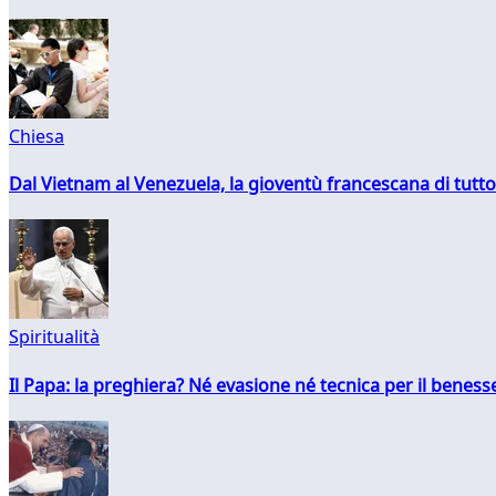
Chiesa
Dal Vietnam al Venezuela, la gioventù francescana di tutto
Spiritualità
Il Papa: la preghiera? Né evasione né tecnica per il ben