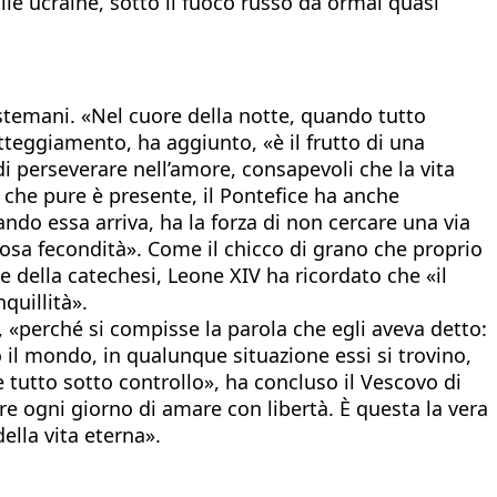
glie ucraine, sotto il fuoco russo da ormai quasi
Gestemani. «Nel cuore della notte, quando tutto
teggiamento, ha aggiunto, «è il frutto di una
di perseverare nell’amore, consapevoli che la vita
 che pure è presente, il Pontefice ha anche
ando essa arriva, ha la forza di non cercare una via
osa fecondità». Come il chicco di grano che proprio
e della catechesi, Leone XIV ha ricordato che «il
quillità».
, «perché si compisse la parola che egli aveva detto:
 il mondo, in qualunque situazione essi si trovino,
 tutto sotto controllo», ha concluso il Vescovo di
re ogni giorno di amare con libertà. È questa la vera
ella vita eterna».