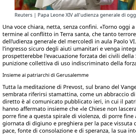
Reuters | Papa Leone XIV all'udienza generale di ogg
Una voce chiara, netta, senza confini. «Torno oggi a 
termine al conflitto in Terra santa, che tanto terr
dell’udienza generale del mercoledì in aula Paolo VI. 
l’ingresso sicuro degli aiuti umanitari e venga integr
prospetterebbe l'evacuazione forzata dei civili della Str
punizione collettiva di uso indiscriminato della for
Insieme ai patriarchi di Gerusalemme
Tutta la meditazione di Prevost, sul brano del Vangel
sembrata riferirsi stamattina, come un abbraccio di te
diretto è al comunicato pubblicato ieri, in cui il pat
hanno affermato insieme che «le Chiese non lasceran
porre fine a questa spirale di violenza, di porre fin
giornata di digiuno e preghiera per la pace vissuta da
pace, fonte di consolazione e di speranza, la sua int