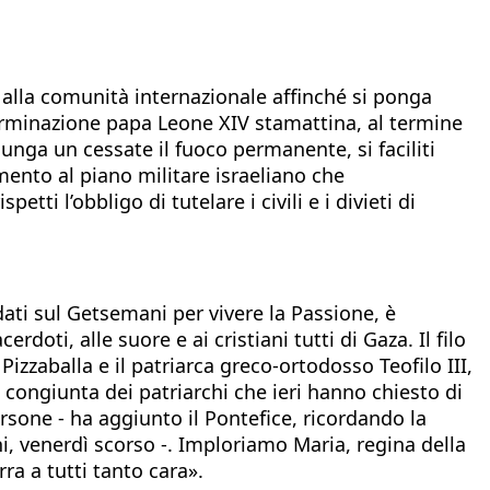
e alla comunità internazionale affinché si ponga
terminazione papa Leone XIV stamattina, al termine
iunga un cessate il fuoco permanente, si faciliti
imento al piano militare israeliano che
etti l’obbligo di tutelare i civili e i divieti di
dati sul Getsemani per vivere la Passione, è
oti, alle suore e ai cristiani tutti di Gaza. Il filo
Pizzaballa e il patriarca greco-ortodosso Teofilo III,
congiunta dei patriarchi che ieri hanno chiesto di
ersone - ha aggiunto il Pontefice, ricordando la
oni, venerdì scorso -. Imploriamo Maria, regina della
ra a tutti tanto cara».