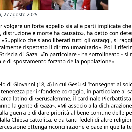
i, 27 agosto 2025
rivolgere un forte appello sia alle parti implicate ch
ore, distruzione e morte ha causato», ha detto con de
«Supplico che siano liberati tutti gli ostaggi, si ragg
almente rispettato il diritto umanitario». Poi il rifer
iscia di Gaza. «In particolare - ha sottolineato - si risp
za e di spostamento forzato della popolazione».
o di Giovanni (18, 4) in cui Gesù si “consegna” ai sol
nerezza per infondere coraggio, in particolare ai sacerd
riarca latino di Gerusalemme, il cardinale Pierbattista 
no la gente di Gaza». «Mi associo alla dichiarazione 
e alla guerra e di dare priorità al bene comune delle p
lla Chiesa cattolica, e da tanti fedeli di altre religi
ercessione ottenga riconciliazione e pace in quella ter