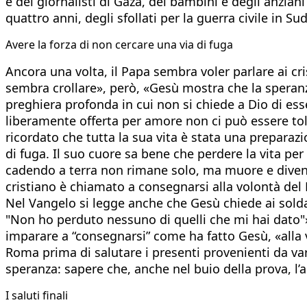
e dei giornalisti di Gaza, dei bambini e degli anzian
quattro anni, degli sfollati per la guerra civile in Su
Avere la forza di non cercare una via di fuga
Ancora una volta, il Papa sembra voler parlare ai cr
sembra crollare», però, «Gesù mostra che la speranz
preghiera profonda in cui non si chiede a Dio di esse
liberamente offerta per amore non ci può essere tol
ricordato che tutta la sua vita è stata una preparazi
di fuga. Il suo cuore sa bene che perdere la vita p
cadendo a terra non rimane solo, ma muore e diventa 
cristiano è chiamato a consegnarsi alla volontà del 
Nel Vangelo si legge anche che Gesù chiede ai soldat
"Non ho perduto nessuno di quelli che mi hai dato"»
imparare a “consegnarsi” come ha fatto Gesù, «alla 
Roma prima di salutare i presenti provenienti da var
speranza: sapere che, anche nel buio della prova, l’am
I saluti finali