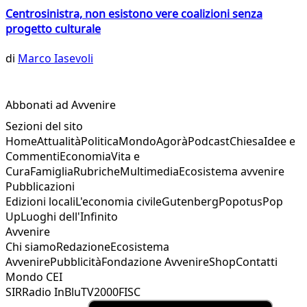
Centrosinistra, non esistono vere coalizioni senza
progetto culturale
di
Marco Iasevoli
Abbonati ad Avvenire
Sezioni del sito
Home
Attualità
Politica
Mondo
Agorà
Podcast
Chiesa
Idee e
Commenti
Economia
Vita e
Cura
Famiglia
Rubriche
Multimedia
Ecosistema avvenire
Pubblicazioni
Edizioni locali
L'economia civile
Gutenberg
Popotus
Pop
Up
Luoghi dell'Infinito
Avvenire
Chi siamo
Redazione
Ecosistema
Avvenire
Pubblicità
Fondazione Avvenire
Shop
Contatti
Mondo CEI
SIR
Radio InBlu
TV2000
FISC