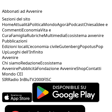
Abbonati ad Avvenire
Sezioni del sito
Home
Attualità
Politica
Mondo
Agorà
Podcast
Chiesa
Idee e
Commenti
Economia
Vita e
Cura
Famiglia
Rubriche
Multimedia
Ecosistema avvenire
Pubblicazioni
Edizioni locali
L'economia civile
Gutenberg
Popotus
Pop
Up
Luoghi dell'Infinito
Avvenire
Chi siamo
Redazione
Ecosistema
Avvenire
Pubblicità
Fondazione Avvenire
Shop
Contatti
Mondo CEI
SIR
Radio InBlu
TV2000
FISC