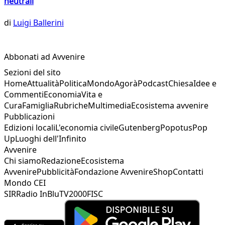
neutrali
di
Luigi Ballerini
Abbonati ad Avvenire
Sezioni del sito
Home
Attualità
Politica
Mondo
Agorà
Podcast
Chiesa
Idee e
Commenti
Economia
Vita e
Cura
Famiglia
Rubriche
Multimedia
Ecosistema avvenire
Pubblicazioni
Edizioni locali
L'economia civile
Gutenberg
Popotus
Pop
Up
Luoghi dell'Infinito
Avvenire
Chi siamo
Redazione
Ecosistema
Avvenire
Pubblicità
Fondazione Avvenire
Shop
Contatti
Mondo CEI
SIR
Radio InBlu
TV2000
FISC