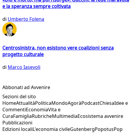
e la speranza sempre coltivata
di
Umberto Folena
Centrosinistra, non esistono vere coalizioni senza
progetto culturale
di
Marco Iasevoli
Abbonati ad Avvenire
Sezioni del sito
Home
Attualità
Politica
Mondo
Agorà
Podcast
Chiesa
Idee e
Commenti
Economia
Vita e
Cura
Famiglia
Rubriche
Multimedia
Ecosistema avvenire
Pubblicazioni
Edizioni locali
L'economia civile
Gutenberg
Popotus
Pop