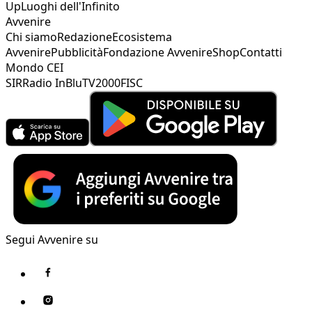
Up
Luoghi dell'Infinito
Avvenire
Chi siamo
Redazione
Ecosistema
Avvenire
Pubblicità
Fondazione Avvenire
Shop
Contatti
Mondo CEI
SIR
Radio InBlu
TV2000
FISC
Segui Avvenire su