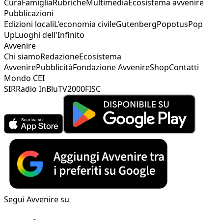
Cura
Famiglia
Rubriche
Multimedia
Ecosistema avvenire
Pubblicazioni
Edizioni locali
L'economia civile
Gutenberg
Popotus
Pop
Up
Luoghi dell'Infinito
Avvenire
Chi siamo
Redazione
Ecosistema
Avvenire
Pubblicità
Fondazione Avvenire
Shop
Contatti
Mondo CEI
SIR
Radio InBlu
TV2000
FISC
Segui Avvenire su