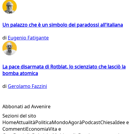
Un palazzo che è un simbolo dei paradossi all'italiana
di
Eugenio Fatigante
La pace disarmata di Rotblat, lo scienziato che lasciò la
bomba atomica
di
Gerolamo Fazzini
Abbonati ad Avvenire
Sezioni del sito
Home
Attualità
Politica
Mondo
Agorà
Podcast
Chiesa
Idee e
Commenti
Economia
Vita e