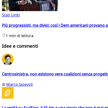
Stati Uniti
Più progressisti, ma divisi: così i Dem americani provano a 
1 min di lettura
Idee e commenti
Centrosinistra, non esistono vere coalizioni senza progett
di
Marco Iasevoli
La verità su Scalfaro, il 41-bis e una storia che non è mai es