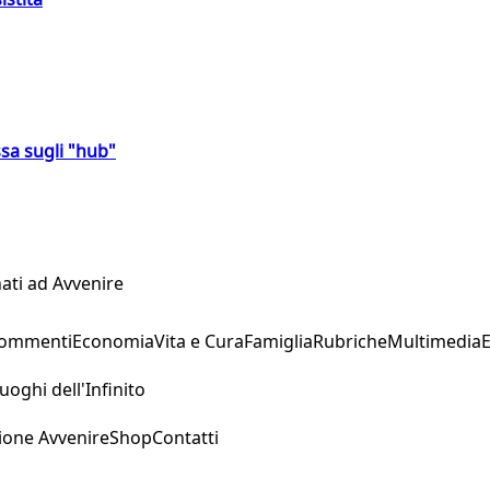
sa sugli "hub"
ati ad Avvenire
Commenti
Economia
Vita e Cura
Famiglia
Rubriche
Multimedia
uoghi dell'Infinito
ione Avvenire
Shop
Contatti