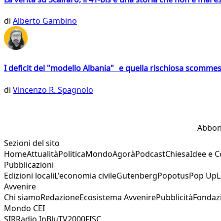
di
Alberto Gambino
I deficit del "modello Albania" e quella rischiosa scommes
di
Vincenzo R. Spagnolo
Abbon
Sezioni del sito
Home
Attualità
Politica
Mondo
Agorà
Podcast
Chiesa
Idee e 
Pubblicazioni
Edizioni locali
L'economia civile
Gutenberg
Popotus
Pop Up
L
Avvenire
Chi siamo
Redazione
Ecosistema Avvenire
Pubblicità
Fondaz
Mondo CEI
SIR
Radio InBlu
TV2000
FISC