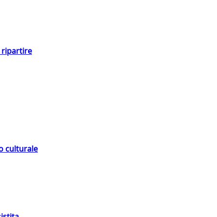
ripartire
o culturale
istita