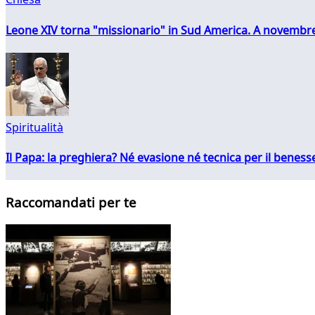
Leone XIV torna "missionario" in Sud America. A novembre
Spiritualità
Il Papa: la preghiera? Né evasione né tecnica per il ben
Raccomandati per te