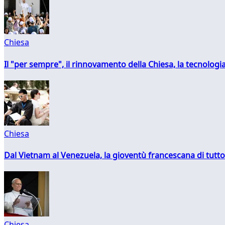
Chiesa
Il "per sempre", il rinnovamento della Chiesa, la tecnologia
Chiesa
Dal Vietnam al Venezuela, la gioventù francescana di tutto
Chiesa