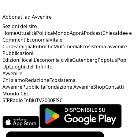
Abbonati ad Avvenire
Sezioni del sito
Home
Attualità
Politica
Mondo
Agorà
Podcast
Chiesa
Idee e
Commenti
Economia
Vita e
Cura
Famiglia
Rubriche
Multimedia
Ecosistema avvenire
Pubblicazioni
Edizioni locali
L'economia civile
Gutenberg
Popotus
Pop
Up
Luoghi dell'Infinito
Avvenire
Chi siamo
Redazione
Ecosistema
Avvenire
Pubblicità
Fondazione Avvenire
Shop
Contatti
Mondo CEI
SIR
Radio InBlu
TV2000
FISC