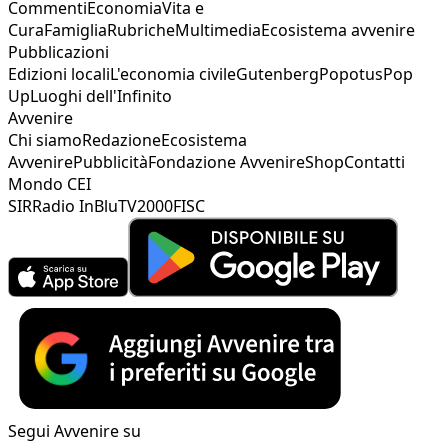
Commenti
Economia
Vita e
Cura
Famiglia
Rubriche
Multimedia
Ecosistema avvenire
Pubblicazioni
Edizioni locali
L'economia civile
Gutenberg
Popotus
Pop
Up
Luoghi dell'Infinito
Avvenire
Chi siamo
Redazione
Ecosistema
Avvenire
Pubblicità
Fondazione Avvenire
Shop
Contatti
Mondo CEI
SIR
Radio InBlu
TV2000
FISC
Segui Avvenire su