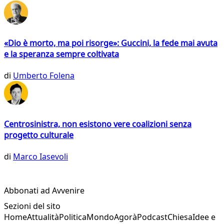
«Dio è morto, ma poi risorge»: Guccini, la fede mai avuta
e la speranza sempre coltivata
di
Umberto Folena
Centrosinistra, non esistono vere coalizioni senza
progetto culturale
di
Marco Iasevoli
Abbonati ad Avvenire
Sezioni del sito
Home
Attualità
Politica
Mondo
Agorà
Podcast
Chiesa
Idee e