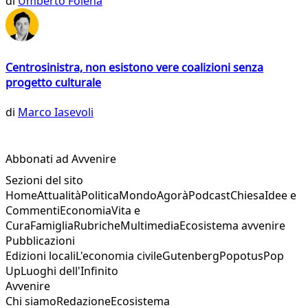
di
Umberto Folena
Centrosinistra, non esistono vere coalizioni senza
progetto culturale
di
Marco Iasevoli
Abbonati ad Avvenire
Sezioni del sito
Home
Attualità
Politica
Mondo
Agorà
Podcast
Chiesa
Idee e
Commenti
Economia
Vita e
Cura
Famiglia
Rubriche
Multimedia
Ecosistema avvenire
Pubblicazioni
Edizioni locali
L'economia civile
Gutenberg
Popotus
Pop
Up
Luoghi dell'Infinito
Avvenire
Chi siamo
Redazione
Ecosistema