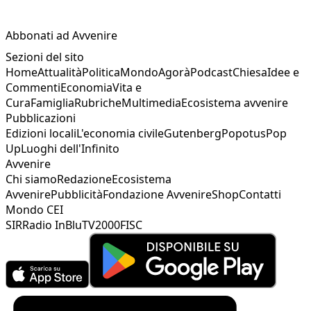
Abbonati ad Avvenire
Sezioni del sito
Home
Attualità
Politica
Mondo
Agorà
Podcast
Chiesa
Idee e
Commenti
Economia
Vita e
Cura
Famiglia
Rubriche
Multimedia
Ecosistema avvenire
Pubblicazioni
Edizioni locali
L'economia civile
Gutenberg
Popotus
Pop
Up
Luoghi dell'Infinito
Avvenire
Chi siamo
Redazione
Ecosistema
Avvenire
Pubblicità
Fondazione Avvenire
Shop
Contatti
Mondo CEI
SIR
Radio InBlu
TV2000
FISC