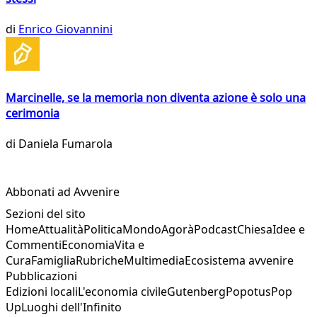
di
Enrico Giovannini
Marcinelle, se la memoria non diventa azione è solo una
cerimonia
di
Daniela Fumarola
Abbonati ad Avvenire
Sezioni del sito
Home
Attualità
Politica
Mondo
Agorà
Podcast
Chiesa
Idee e
Commenti
Economia
Vita e
Cura
Famiglia
Rubriche
Multimedia
Ecosistema avvenire
Pubblicazioni
Edizioni locali
L'economia civile
Gutenberg
Popotus
Pop
Up
Luoghi dell'Infinito