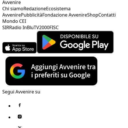
Avvenire
Chi siamo
Redazione
Ecosistema
Avvenire
Pubblicità
Fondazione Avvenire
Shop
Contatti
Mondo CEI
SIR
Radio InBlu
TV2000
FISC
Segui Avvenire su