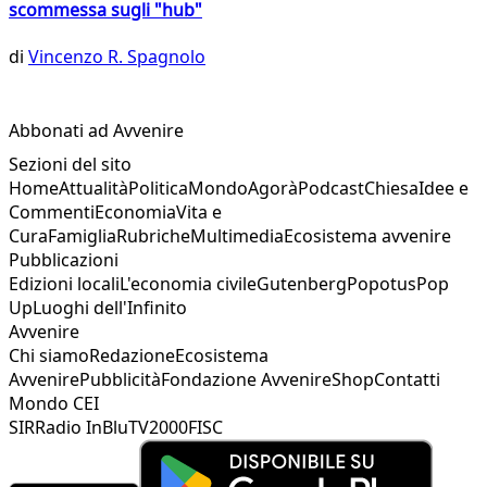
scommessa sugli "hub"
di
Vincenzo R. Spagnolo
Abbonati ad Avvenire
Sezioni del sito
Home
Attualità
Politica
Mondo
Agorà
Podcast
Chiesa
Idee e
Commenti
Economia
Vita e
Cura
Famiglia
Rubriche
Multimedia
Ecosistema avvenire
Pubblicazioni
Edizioni locali
L'economia civile
Gutenberg
Popotus
Pop
Up
Luoghi dell'Infinito
Avvenire
Chi siamo
Redazione
Ecosistema
Avvenire
Pubblicità
Fondazione Avvenire
Shop
Contatti
Mondo CEI
SIR
Radio InBlu
TV2000
FISC