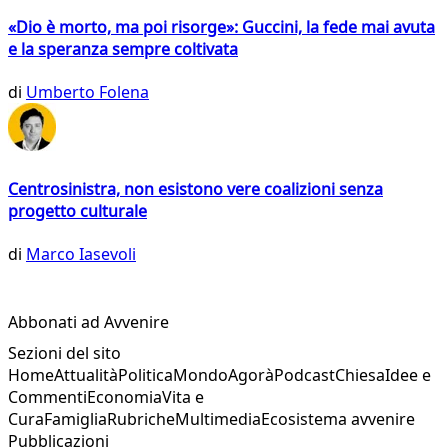
«Dio è morto, ma poi risorge»: Guccini, la fede mai avuta
e la speranza sempre coltivata
di
Umberto Folena
Centrosinistra, non esistono vere coalizioni senza
progetto culturale
di
Marco Iasevoli
Abbonati ad Avvenire
Sezioni del sito
Home
Attualità
Politica
Mondo
Agorà
Podcast
Chiesa
Idee e
Commenti
Economia
Vita e
Cura
Famiglia
Rubriche
Multimedia
Ecosistema avvenire
Pubblicazioni