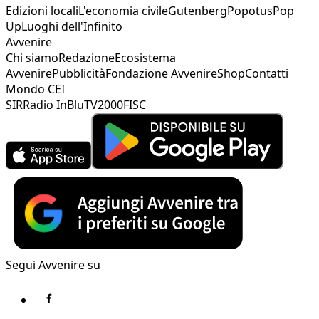
Edizioni locali
L'economia civile
Gutenberg
Popotus
Pop
Up
Luoghi dell'Infinito
Avvenire
Chi siamo
Redazione
Ecosistema
Avvenire
Pubblicità
Fondazione Avvenire
Shop
Contatti
Mondo CEI
SIR
Radio InBlu
TV2000
FISC
Segui Avvenire su