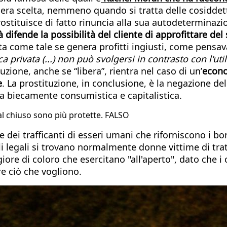
bera scelta, nemmeno quando si tratta delle cosiddet
ostituisce di fatto rinuncia alla sua autodeterminazio
tà difende la possibilità del cliente di approfittare de
a come tale se genera profitti ingiusti, come pensava
ca privata (...) non può svolgersi in contrasto con l'ut
uzione, anche se “libera”, rientra nel caso di un’
econo
e
. La prostituzione, in conclusione, è la negazione del
ca biecamente consumistica e capitalistica.
 al chiuso sono più protette. FALSO
 e dei trafficanti di esseri umani che riforniscono i b
li legali si trovano normalmente donne vittime di trat
iore di coloro che esercitano "all'aperto", dato che i
are ciò che vogliono.