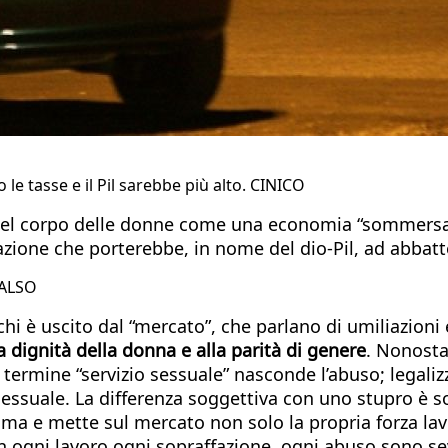
le tasse e il Pil sarebbe più alto. CINICO
el corpo delle donne come una economia “sommersa” 
ificazione che porterebbe, in nome del dio-Pil, ad abba
 FALSO
hi è uscito dal “mercato”, che parlano di umiliazioni 
a dignità della donna e alla parità di genere
. Nonosta
termine “servizio sessuale” nasconde l’abuso; legalizz
sessuale. La differenza soggettiva con uno stupro è sol
ntima e mette sul mercato non solo la propria forza l
 In ogni lavoro ogni sopraffazione, ogni abuso sono s