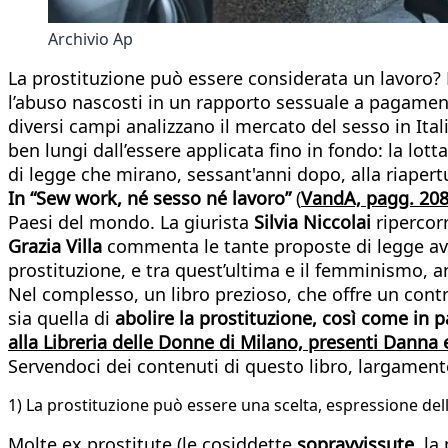
Archivio Ap
La prostituzione può essere considerata un lavoro? N
l’abuso nascosti in un rapporto sessuale a pagame
diversi campi analizzano il mercato del sesso in Ital
ben lungi dall’essere applicata fino in fondo: la lott
di legge che mirano, sessant'anni dopo, alla riapert
In “Sew work, né sesso né lavoro”
(
VandA, pagg. 208
Paesi del mondo. La giurista
Silvia Niccolai
ripercor
Grazia Villa
commenta le tante proposte di legge ava
prostituzione, e tra quest’ultima e il femminismo,
Nel complesso, un libro prezioso, che offre un contr
sia quella di
abolire la prostituzione, così come in pa
alla Libreria delle Donne di Milano, presenti Danna e
Servendoci dei contenuti di questo libro, largament
1) La prostituzione può essere una scelta, espressione del
Molte ex prostitute (le cosiddette
sopravvissute
, la