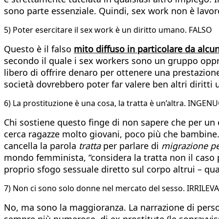
sono parte essenziale. Quindi, sex work non è lav
5) Poter esercitare il sex work è un diritto umano. FALSO
Questo è il falso
mito diffuso in particolare da alcun
secondo il quale i sex workers sono un gruppo oppres
libero di offrire denaro per ottenere una prestazion
società dovrebbero poter far valere ben altri diritti u
6) La prostituzione è una cosa, la tratta è un’altra. INGEN
Chi sostiene questo finge di non sapere che per un cl
cerca ragazze molto giovani, poco più che bambine. C
cancella la parola
tratta
per parlare di
migrazione pe
mondo femminista, “considera la tratta non il caso p
proprio sfogo sessuale diretto sul corpo altrui – q
7) Non ci sono solo donne nel mercato del sesso. IRRILEV
No, ma sono la maggioranza. La narrazione di person
sempre più numerose, di ex prostitute (le sopravvissu