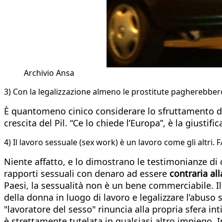
Archivio Ansa
3) Con la legalizzazione almeno le prostitute pagherebbero 
È quantomeno cinico considerare lo sfruttamento d
crescita del Pil. “Ce lo chiede l’Europa”, è la giust
4) Il lavoro sessuale (sex work) è un lavoro come gli altri.
Niente affatto, e lo dimostrano le testimonianze di c
rapporti sessuali con denaro ad essere
contraria all
Paesi, la sessualità non è un bene commerciabile. Il 
della donna in luogo di lavoro e legalizzare l’abuso 
"lavoratore del sesso" rinuncia alla propria sfera i
è strettamente tutelata in qualsiasi altro impiego.