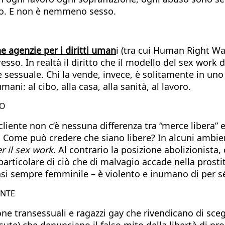
oro. E non è nemmeno sesso.
e agenzie per i diritti uman
i (tra cui Human Right Wa
so. In realtà il diritto che il modello del sex work 
e sessuale. Chi la vende, invece, è solitamente in uno
mani: al cibo, alla casa, alla sanità, al lavoro.
UO
iente non c’è nessuna differenza tra “merce libera” e 
ome può credere che siano libere? In alcuni ambienti 
r il sex work
. Al contrario la posizione abolizionista
articolare di ciò che di malvagio accade nella prosti
uasi sempre femminile – è violento e inumano di per s
ANTE
e transessuali e ragazzi gay che rivendicano di scegl
te) che denunciano il falso mito della libertà di pros