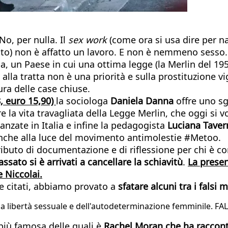
o, per nulla. Il
sex work
(come ora si usa dire per na
nto) non è affatto un lavoro. E non è nemmeno sesso
ia, un Paese in cui una ottima legge (la Merlin del 19
a alla tratta non è una priorità e sulla prostituzione v
ura delle case chiuse.
, euro 15,90)
la sociologa
Daniela Danna
offre uno sg
re la vita travagliata della Legge Merlin, che oggi si
nzate in Italia e infine la pedagogista
Luciana Taver
 anche alla luce del movimento antimolestie #Metoo.
ibuto di documentazione e di riflessione per chi è con
ssato si è arrivati a cancellare la schiavitù
.
La presen
 Niccolai.
e citati, abbiamo provato a
sfatare alcuni tra i falsi m
la libertà sessuale e dell'autodeterminazione femminile. FA
 più famosa delle quali è
Rachel Moran che ha raccont