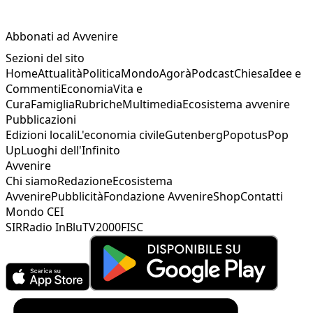
Abbonati ad Avvenire
Sezioni del sito
Home
Attualità
Politica
Mondo
Agorà
Podcast
Chiesa
Idee e
Commenti
Economia
Vita e
Cura
Famiglia
Rubriche
Multimedia
Ecosistema avvenire
Pubblicazioni
Edizioni locali
L'economia civile
Gutenberg
Popotus
Pop
Up
Luoghi dell'Infinito
Avvenire
Chi siamo
Redazione
Ecosistema
Avvenire
Pubblicità
Fondazione Avvenire
Shop
Contatti
Mondo CEI
SIR
Radio InBlu
TV2000
FISC