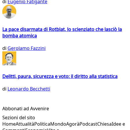
di
Eugenio Fatigante
La pace disarmata di Rotblat, lo scienziato che lasciò la
bomba atomica
di
Gerolamo Fazzini
Delitti, paura, sicurezza e voto: il diritto alla statistica
di
Leonardo Becchetti
Abbonati ad Avvenire
Sezioni del sito
Home
Attualità
Politica
Mondo
Agorà
Podcast
Chiesa
Idee e