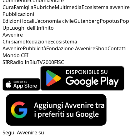
Commenti
Economia
Vita e
Cura
Famiglia
Rubriche
Multimedia
Ecosistema avvenire
Pubblicazioni
Edizioni locali
L'economia civile
Gutenberg
Popotus
Pop
Up
Luoghi dell'Infinito
Avvenire
Chi siamo
Redazione
Ecosistema
Avvenire
Pubblicità
Fondazione Avvenire
Shop
Contatti
Mondo CEI
SIR
Radio InBlu
TV2000
FISC
Segui Avvenire su