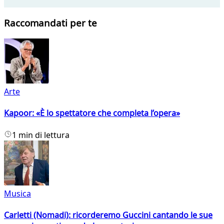
Raccomandati per te
Arte
Kapoor: «È lo spettatore che completa l’opera»
1 min di lettura
Musica
Carletti (Nomadi): ricorderemo Guccini cantando le sue