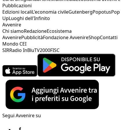
Pubblicazioni
Edizioni locali
L'economia civile
Gutenberg
Popotus
Pop
Up
Luoghi dell'Infinito
Avvenire
Chi siamo
Redazione
Ecosistema
Avvenire
Pubblicità
Fondazione Avvenire
Shop
Contatti
Mondo CEI
SIR
Radio InBlu
TV2000
FISC
Segui Avvenire su