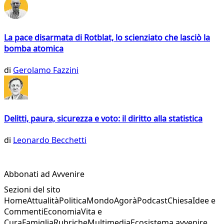
La pace disarmata di Rotblat, lo scienziato che lasciò la
bomba atomica
di
Gerolamo Fazzini
Delitti, paura, sicurezza e voto: il diritto alla statistica
di
Leonardo Becchetti
Abbonati ad Avvenire
Sezioni del sito
Home
Attualità
Politica
Mondo
Agorà
Podcast
Chiesa
Idee e
Commenti
Economia
Vita e
Cura
Famiglia
Rubriche
Multimedia
Ecosistema avvenire