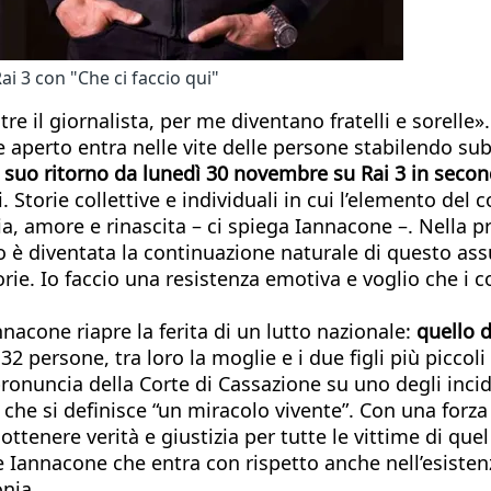
i 3 con "Che ci faccio qui"
ltre il giornalista, per me diventano fratelli e sorell
 aperto entra nelle vite delle persone stabilendo sub
l suo ritorno da lunedì 30 novembre su Rai 3 in seco
Storie collettive e individuali in cui l’elemento del 
a, amore e rinascita – ci spiega Iannacone –. Nella pr
po è diventata la continuazione naturale di questo ass
rie. Io faccio una resistenza emotiva e voglio che i c
acone riapre la ferita di un lutto nazionale:
quello d
2 persone, tra loro la moglie e i due figli più piccol
 pronuncia della Corte di Cassazione su uno degli inci
che si definisce “un miracolo vivente”. Con una forza
ottenere verità e giustizia per tutte le vittime di quel d
ge Iannacone che entra con rispetto anche nell’esiste
onia.