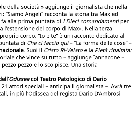
le della società » aggiunge il giornalista che nella
i: “Siamo Angeli” racconta la storia tra Max ed
 fa alla prima puntata di
I Dieci comandamenti
per
a l’estensione del corpo di Max». Nella terza
proprio corpo. “Io e te” è un racconto dedicato al
 puntata di
Che ci faccio qui
– “La forma delle cose” –
rnazionale
. Suoi il
Cristo Ri-Velato
e la
Pietà ribaltata:
soriale che vince su tutto – aggiunge Iannacone –.
e pezzo pezzo e lo scolpisce. Una storia
ell’
Odissea
col Teatro Patologico di Dario
1 attori speciali – anticipa il giornalista –. Avrà tre
tali, in più l’Odissea del regista Dario D’Ambrosi