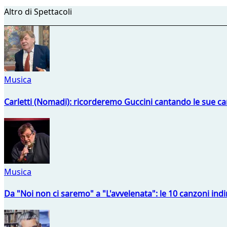
Altro di Spettacoli
Musica
Carletti (Nomadi): ricorderemo Guccini cantando le sue ca
Musica
Da "Noi non ci saremo" a "L'avvelenata": le 10 canzoni indi