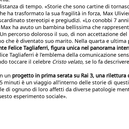
 distanza di tempo. «Storie che sono cartine di tornaso
ha trasformato la sua fragilità in forza, Max Ulivier
ardinato stereotipi e pregiudizi. «Lo conobbi 7 anni
ggi Max ha avuto un bambina bellissima che rappresent
Un percorso doloroso il suo, di non accettazione del 
o che è diventato suo marito. Nella quarta e ultima
 Felice Tagliaferri, figura unica nel panorama inte
elice Tagliaferri è l’emblema della comunicazione sen
ndo toccare il celebre
Cristo velato,
se lo fa descriver
on un
progetto in prima serata su Rai 3, una rilettura d
minuti è un viaggio all’interno delle storie di questi 2
nale di ognuno di loro affetti da diverse patologie men
uesto esperimento sociale».