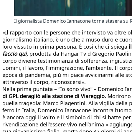
Il giornalista Domenico Iannacone torna stasera su Ra
«Il rapporto con le persone che intervisto va oltre o
giornalismo italiano, è uno che a muso duro e cuore
loro vissuto in prima persona. È così che ci spiega
i
faccio qui,
prodotta da Hangar Tv d Gregorio Paolini. 
corpo diviene testimonianza di sofferenza, ingiustizi
uomini, il lavoro, l’immigrazione, l’ambiente. Il cor
epoca di pandemia, più mi piace avvicinarmi alle sto
attraverso il corpo, riconoscersi».
Nella prima puntata – “Io sono vivo” – Domenico Iann
di GPL deragliò alla stazione di Viareggio.
Morirono 3
quella tragedia: Marco Piagentini. Alla vigilia della
ferro in Italia, Domenico Iannacone incontra l’uomo 
è ancora oggi il volto e il simbolo di chi si batte per 
rivendicazione dell’essere vivo nell’anima » aggiun
sua giovanissima figlia, morta dopo 42 giorni di ag