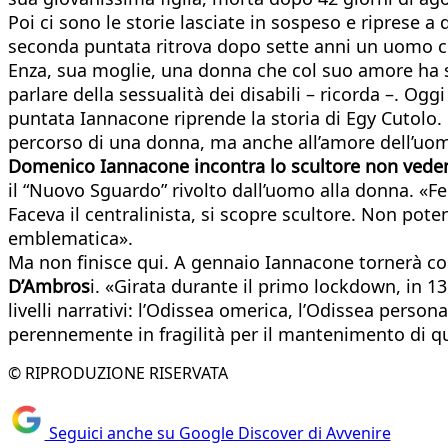
Poi ci sono le storie lasciate in sospeso e riprese a
seconda puntata ritrova dopo sette anni un uomo che 
Enza, sua moglie, una donna che col suo amore ha sc
parlare della sessualità dei disabili – ricorda –. O
puntata Iannacone riprende la storia di Egy Cutolo. 
percorso di una donna, ma anche all’amore dell’uom
Domenico Iannacone incontra lo scultore non vedente
il “Nuovo Sguardo” rivolto dall’uomo alla donna. «F
Faceva il centralinista, si scopre scultore. Non pote
emblematica».
Ma non finisce qui. A gennaio Iannacone tornerà c
D’Ambros
i. «Girata durante il primo lockdown, in 135 
livelli narrativi: l’Odissea omerica, l’Odissea perso
perennemente in fragilità per il mantenimento di q
© RIPRODUZIONE RISERVATA
Seguici anche su Google Discover di Avvenire