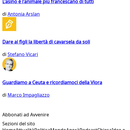
L'asino è l'animale più francescano di tutti
di
Antonia Arslan
Dare ai figli la libertà di cavarsela da soli
di
Stefano Vicari
Guardiamo a Ceuta e ricordiamoci della Vlora
di
Marco Impagliazzo
Abbonati ad Avvenire
Sezioni del sito
Home
Attualità
Politica
Mondo
Agorà
Podcast
Chiesa
Idee e