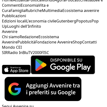
Commenti
Economia
Vita e
Cura
Famiglia
Rubriche
Multimedia
Ecosistema avvenire
Pubblicazioni
Edizioni locali
L'economia civile
Gutenberg
Popotus
Pop
Up
Luoghi dell'Infinito
Avvenire
Chi siamo
Redazione
Ecosistema
Avvenire
Pubblicità
Fondazione Avvenire
Shop
Contatti
Mondo CEI
SIR
Radio InBlu
TV2000
FISC
Segui Avvenire su