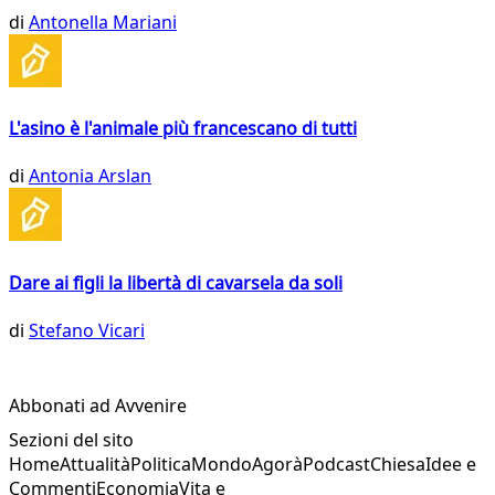
di
Antonella Mariani
L'asino è l'animale più francescano di tutti
di
Antonia Arslan
Dare ai figli la libertà di cavarsela da soli
di
Stefano Vicari
Abbonati ad Avvenire
Sezioni del sito
Home
Attualità
Politica
Mondo
Agorà
Podcast
Chiesa
Idee e
Commenti
Economia
Vita e