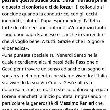
passare questa strada dura. Ma lui l'ha fatta prima
e questo ci conforta e ci da forza
.». Il colloquio si
conclude quando la conduttrice, con gli occhi
inumiditi, saluta il Papa esprimendogli l'affetto
forte di tutti nei suoi confronti. «Vi ringrazio tanto
- aggiunge papa Francesco - , anche io vorrei dire
che vi voglio bene. A tutti. Grazie e che il Signore
vi benedica»
.
«Una puntata speciale sul Venerdi Santo nella
quale ricordiamo alcuni passi della Passione di
Gesù per ritrovare un senso ed anche un segno di
speranza nel momento che stiamo vivendo: l’Italia
sta vivendo la sua Via Crucis. Gesù sulla via
dolorosa incrocia il nostro stesso dolore» spiegava
Lorena Bianchetti a inizio puntata, ringraziando in
particolare la generosità di
Massimo Ranieri
che,