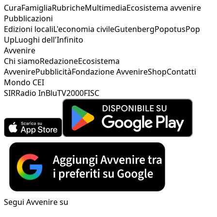
Cura
Famiglia
Rubriche
Multimedia
Ecosistema avvenire
Pubblicazioni
Edizioni locali
L'economia civile
Gutenberg
Popotus
Pop
Up
Luoghi dell'Infinito
Avvenire
Chi siamo
Redazione
Ecosistema
Avvenire
Pubblicità
Fondazione Avvenire
Shop
Contatti
Mondo CEI
SIR
Radio InBlu
TV2000
FISC
Segui Avvenire su