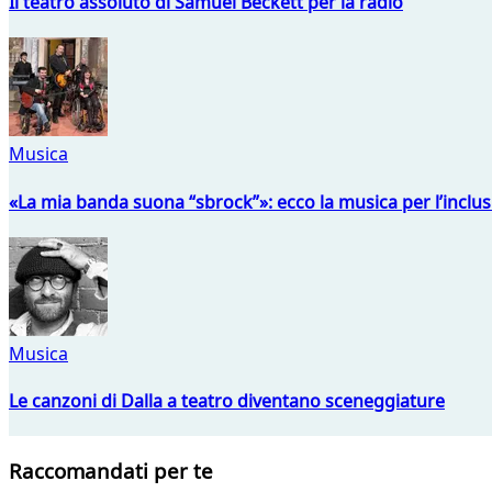
Il teatro assoluto di Samuel Beckett per la radio
Musica
«La mia banda suona “sbrock”»: ecco la musica per l’inclu
Musica
Le canzoni di Dalla a teatro diventano sceneggiature
Raccomandati per te