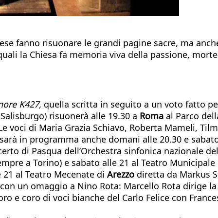
iese fanno risuonare le grandi pagine sacre, ma anche
quali la Chiesa fa memoria viva della passione, morte 
nore K427,
quella scritta in seguito a un voto fatto p
Salisburgo) risuonerà alle 19.30 a
Roma
al Parco del
e voci di Maria Grazia Schiavo, Roberta Mameli, Tilma
sarà in programma anche domani alle 20.30 e sabato 
rto di Pasqua dell’Orchestra sinfonica nazionale del
mpre a Torino) e sabato alle 21 al Teatro Municipale 
e 21 al Teatro Mecenate di
Arezzo
diretta da Markus St
con un omaggio a Nino Rota: Marcello Rota dirige la
oro e coro di voci bianche del Carlo Felice con France