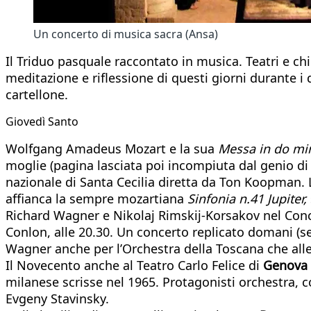
Un concerto di musica sacra (Ansa)
Il Triduo pasquale raccontato in musica. Teatri e ch
meditazione e riflessione di questi giorni durante i 
cartellone.
Giovedì Santo
Wolfgang Amadeus Mozart e la sua
Messa in do mi
moglie (pagina lasciata poi incompiuta dal genio di 
nazionale di Santa Cecilia diretta da Ton Koopman. L
affianca la sempre mozartiana
Sinfonia n.41 Jupiter,
Richard Wagner e Nikolaj Rimskij-Korsakov nel Conce
Conlon, alle 20.30. Un concerto replicato domani (se
Wagner anche per l’Orchestra della Toscana che all
Il Novecento anche al Teatro Carlo Felice di
Genova
milanese scrisse nel 1965. Protagonisti orchestra, c
Evgeny Stavinsky.