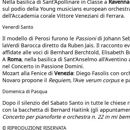
Nella basilica di Sant’Apollinare in Classe a
Ravenna
sul podio della Young musicians european orchestra,
dell’Accademia corale Vittore Veneziani di Ferrara.
Venerdì Santo
Il modello di Perosi furono le
Passioni
di Johann Se
laVerdi Barocca diretto da Ruben Jais. Il racconto e
affidate alle voci di Bernhard Berchtold, Elisabeth 
A
Roma
, nella basilica di Sant’Anselmo all’Aventino
nel Concerto in Passione Domini.
Mozart alla Fenice di
Venezia
: Diego Fasolis con orc
Novaro propone il
Requiem,
l’Ave
verum corpus
e p
Domenica di Pasqua
Dopo il silenzio del Sabato Santo in tutte le chiese 
con la bacchetta di Bernard Haitink (gli appuntamen
Concerto per pianoforte e orchestra n. 22 in mi be
© RIPRODUZIONE RISERVATA