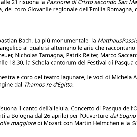
alle 21 risuona la
Passione di Cristo secondo San Ma
 del coro Giovanile regionale dell’Emilia Romagna, d
bastian Bach. La più monumentale, la
MatthausPassi
vangelico al quale si alternano le arie che raccontano
Breuer, Nicholas Tamagna, Patrik Reiter, Marco Saccar
 alle 18.30, la Schola cantorum del Festival di Pasqu
hestra e coro del teatro lagunare, le voci di Michela A
agine dal
Thamos re d’Egitto.
risuona il canto dell’alleluia. Concerto di Pasqua dell
ti a Bologna dal 26 aprile) per l’Ouverture
dal Sogno 
molle maggiore
di Mozart con Martin Helmchen e la
Si