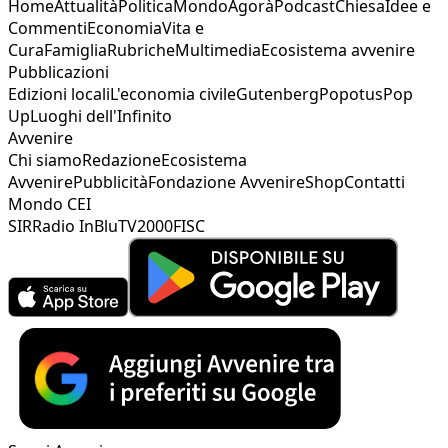
Home
Attualità
Politica
Mondo
Agorà
Podcast
Chiesa
Idee e
Commenti
Economia
Vita e
Cura
Famiglia
Rubriche
Multimedia
Ecosistema avvenire
Pubblicazioni
Edizioni locali
L'economia civile
Gutenberg
Popotus
Pop
Up
Luoghi dell'Infinito
Avvenire
Chi siamo
Redazione
Ecosistema
Avvenire
Pubblicità
Fondazione Avvenire
Shop
Contatti
Mondo CEI
SIR
Radio InBlu
TV2000
FISC