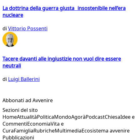
La dottrina della guerra giusta insostenibile nell’era
nucleare
di
Vittorio Possenti
Tacere davanti alle ingiustizie non vuol dire essere
neutrali
di
Luigi Ballerini
Abbonati ad Avvenire
Sezioni del sito
Home
Attualità
Politica
Mondo
Agorà
Podcast
Chiesa
Idee e
Commenti
Economia
Vita e
Cura
Famiglia
Rubriche
Multimedia
Ecosistema avvenire
Pubblicazioni