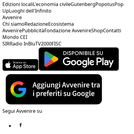
Edizioni locali
L'economia civile
Gutenberg
Popotus
Pop
Up
Luoghi dell'Infinito
Avvenire
Chi siamo
Redazione
Ecosistema
Avvenire
Pubblicità
Fondazione Avvenire
Shop
Contatti
Mondo CEI
SIR
Radio InBlu
TV2000
FISC
Segui Avvenire su