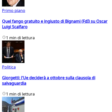
Primo piano
Quel fango gratuito e ingiusto di Bignami (FdI) su Oscar
Luigi Scalfaro
1 min di lettura
Politica
Giorgetti: l'Ue deciderà a ottobre sulla clausola di
salvaguardia
1 min di lettura