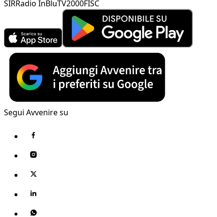
SIR
Radio InBlu
TV2000
FISC
Segui Avvenire su