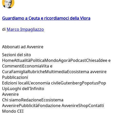
Guardiamo a Ceuta e ricordiamoci della Vlora
di
Marco Impagliazzo
Abbonati ad Avvenire
Sezioni del sito
Home
Attualità
Politica
Mondo
Agorà
Podcast
Chiesa
Idee e
Commenti
Economia
Vita e
Cura
Famiglia
Rubriche
Multimedia
Ecosistema avvenire
Pubblicazioni
Edizioni locali
L'economia civile
Gutenberg
Popotus
Pop
Up
Luoghi dell'Infinito
Avvenire
Chi siamo
Redazione
Ecosistema
Avvenire
Pubblicità
Fondazione Avvenire
Shop
Contatti
Mondo CEI