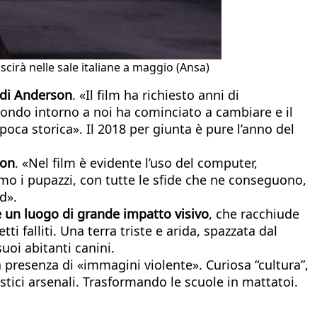
scirà nelle sale italiane a maggio (Ansa)
o di Anderson
. «Il film ha richiesto anni di
mondo intorno a noi ha cominciato a cambiare e il
oca storica». Il 2018 per giunta è pure l’anno del
ion
. «Nel film è evidente l’uso del computer,
amo i pupazzi, con tutte le sfide che ne conseguono,
d».
è un luogo di grande impatto visivo
, che racchiude
i falliti. Una terra triste e arida, spazzata dal
uoi abitanti canini.
 la presenza di «immagini violente». Curiosa “cultura”,
stici arsenali. Trasformando le scuole in mattatoi.