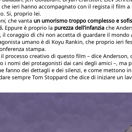
ri che ieri hanno accompagnato con il regista il film 
 Si, proprio lei.
ni,
che vanta
un umorismo troppo complesso e sofis
i.
Eppure è proprio la
purezza dell’infanzia
che Anders
,
il coraggio di chi non accetta di guardare il mondo at
tagonista umano è di Koyu Rankin, che proprio ieri fe
 conferenza stampa.
 il processo creativo di questo film – dice Anderson,
i nomi dei protagonisti dai cani degli amici –, ma p
he fanno dei dettagli e dei silenzi, e come mettono i
cordare sempre Tom Stoppard che dice di iniziare un 