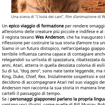
Una scena di "L'isola dei cani", film d’animazione di 
Un
epico viaggio di formazione
per rendere omaggio 
all’eroismo delle creature più piccole e indifese e al
il regista texano
Wes Anderson
, che ha inaugurato 
riflessione per costruire la sua storia d’amore tra u
Siamo in un futuro distopico, nell’arcipelago giappon
terribile influenza canina capace di contagiare anche
relegandoli su un’isola di spazzatura, ribattezzata 
anni, Atari, atterra in quella desolata colonia di es
Su di lui, “dog zero”, sono nate tante leggende, ma 
King, Duke, Chief, Rex. Inizialmente sospettosi e ost
decidono di accompagnare Atari nel suo viaggio desti
Anderson non racconta la sua storia in maniera line
cartelli il passaggio di tempo.
Se i
personaggi giapponesi parlano la propria lingu
vantano voci illustri, come quelle di Bill Murray, B