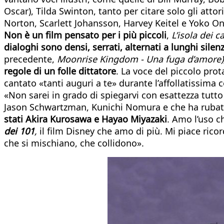
Oscar), Tilda Swinton, tanto per citare solo gli atto
Norton, Scarlett Johansson, Harvey Keitel e Yoko Ono.
Non è un film pensato per i più piccoli
,
L’isola dei ca
dialoghi sono densi, serrati, alternati a lunghi silenz
precedente,
Moonrise Kingdom - Una fuga d’amore)
regole di un folle dittatore
. La voce del piccolo pro
cantato «tanti auguri a te» durante l’affollatissima
«Non sarei in grado di spiegarvi con esattezza tutto
Jason Schwartzman, Kunichi Nomura e che ha rubato 
stati Akira Kurosawa e Hayao Miyazaki
. Amo l’uso c
dei 101
,
il film Disney che amo di più. Mi piace ri
che si mischiano, che collidono».