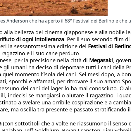
Wes Anderson che ha aperto il 68° Festival dei Berlino e che u
alla bellezza del cinema giapponese e alla nobile lea
rifiuto di ogni intolleranza
. Per il suo secondo film 
ieri la sessantottesima edizione del
Festival di Berlin
n ragazzino e il suo cane perduto.
ese, per la precisione nella città di
Megasaki
, gover
 gli umani ha deciso di deportare tutti i cani della Pr
da quel momento l’Isola dei cani. Sei mesi dopo, a bo
iliati, sporchi e affamati, per ritrovare il suo amato 
nessuno dei cani del lager lo ha mai conosciuto. O al
ili, indecisi se mangiarsi o aiutare il ragazzino, i qu
nato a svelare una orribile cospirazione e a cambiare
are, ma oscilla tra presente e passato stratificando 
a
(con sottotitoli che a volte ne riassumono il senso d
ob Balaban, Jeff Goldblum, Bryan Cranston, Liev Schrei