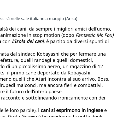
scirà nelle sale italiane a maggio (Ansa)
ltà dei cani, da sempre i migliori amici dell’uomo,
di animazione in stop motion (dopo
Fantastic Mr. Fox)
o
con
L’isola dei cani
,
è partito da diversi spunti di
nata dal sindaco Kobayashi che per fermare una
efettura, quelli randagi e quelli domestici,
rdo di un piccolissimo aereo, un ragazzino di 12
Spots, il primo cane deportato da Kobayashi.
meno quelli che Atari incontra al suo arrivo, Boss,
adrupedi malconci, ma ancora fieri e combattivi,
 il futuro dell’intero paese.
il racconto e sottolineando ironicamente con dei
elle loro parole),
i cani si esprimono in inglese
e
ber, Greta Gerwig (che rivedremo la notte degli