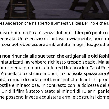
Wes Anderson che ha aperto il 68° Festival dei Berlino e che u
distribuito da Fox, è senza dubbio
il film più politic
egasaki. Un esercizio di fantasia ovviamente, poi il 
a così potrebbe essere ambientata in ogni luogo ed ep
ta non rinuncia alle sue tecniche artigianali e old fash
iniaturizzati, avrebbero richiesto troppo spazio. Ma 
mio cinema preferito, da Alfred Hitchcock a Carol Ree
è quella di costruire mondi, la sua
isola spazzatura 
tà, cumuli di carta e rottami simbolo di antichi progett
stile e minacciosa, in contrasto con la dolcezza dei s
 Uniti il film è stato vietato ai minori di 13 anni per
 che possono invece acquistare armi e costruirsi dome