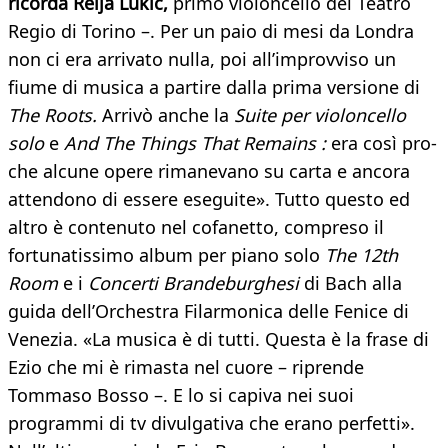
ricorda Relja Lukic,
primo violoncello del Teatro
Regio di Torino –. Per un paio di mesi da Londra
non ci era arrivato nulla, poi all’improvviso un
fiume di musica a partire dalla prima versione di
The Roots.
Arrivò anche la
Suite per violoncello
solo
e
And The Things That Remains :
era così pro-
che alcune opere rimanevano su carta e ancora
attendono di essere eseguite». Tutto questo ed
altro è contenuto nel cofanetto, compreso il
fortunatissimo album per piano solo
The 12th
Room
e i
Concerti Brandeburghesi
di Bach alla
guida dell’Orchestra Filarmonica delle Fenice di
Venezia. «La musica è di tutti. Questa è la frase di
Ezio che mi è rimasta nel cuore – riprende
Tommaso Bosso –. E lo si capiva nei suoi
programmi di tv divulgativa che erano perfetti».