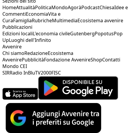
Sezioni del sito
Home
Attualità
Politica
Mondo
Agorà
Podcast
Chiesa
Idee e
Commenti
Economia
Vita e
Cura
Famiglia
Rubriche
Multimedia
Ecosistema avvenire
Pubblicazioni
Edizioni locali
L'economia civile
Gutenberg
Popotus
Pop
Up
Luoghi dell'Infinito
Avvenire
Chi siamo
Redazione
Ecosistema
Avvenire
Pubblicità
Fondazione Avvenire
Shop
Contatti
Mondo CEI
SIR
Radio InBlu
TV2000
FISC