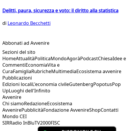
Delitti, paura, sicurezza e voto: il diritto alla statistica
di
Leonardo Becchetti
Abbonati ad Avvenire
Sezioni del sito
Home
Attualità
Politica
Mondo
Agorà
Podcast
Chiesa
Idee e
Commenti
Economia
Vita e
Cura
Famiglia
Rubriche
Multimedia
Ecosistema avvenire
Pubblicazioni
Edizioni locali
L'economia civile
Gutenberg
Popotus
Pop
Up
Luoghi dell'Infinito
Avvenire
Chi siamo
Redazione
Ecosistema
Avvenire
Pubblicità
Fondazione Avvenire
Shop
Contatti
Mondo CEI
SIR
Radio InBlu
TV2000
FISC