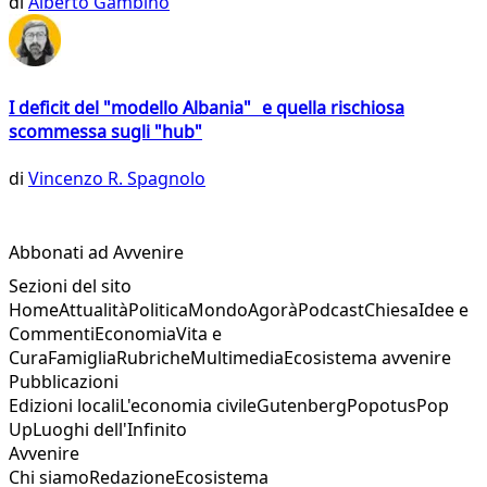
di
Alberto Gambino
I deficit del "modello Albania" e quella rischiosa
scommessa sugli "hub"
di
Vincenzo R. Spagnolo
Abbonati ad Avvenire
Sezioni del sito
Home
Attualità
Politica
Mondo
Agorà
Podcast
Chiesa
Idee e
Commenti
Economia
Vita e
Cura
Famiglia
Rubriche
Multimedia
Ecosistema avvenire
Pubblicazioni
Edizioni locali
L'economia civile
Gutenberg
Popotus
Pop
Up
Luoghi dell'Infinito
Avvenire
Chi siamo
Redazione
Ecosistema