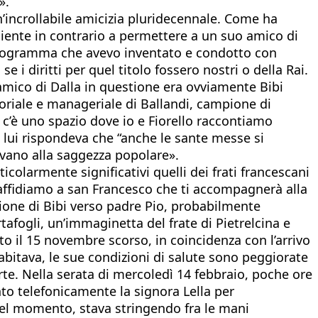
».
n’incrollabile amicizia pluridecennale. Come ha
iente in contrario a permettere a un suo amico di
l programma che avevo inventato e condotto con
diritti per quel titolo fossero nostri o della Rai.
’amico di Dalla in questione era ovviamente Bibi
toriale e manageriale di Ballandi, campione di
– c’è uno spazio dove io e Fiorello raccontiamo
, lui rispondeva che “anche le sante messe si
gevano alla saggezza popolare».
ticolarmente significativi quelli dei frati francescani
 affidiamo a san Francesco che ti accompagnerà alla
zione di Bibi verso padre Pio, probabilmente
rtafogli, un’immaginetta del frate di Pietrelcina e
o il 15 novembre scorso, in coincidenza con l’arrivo
abitava, le sue condizioni di salute sono peggiorate
te. Nella serata di mercoledì 14 febbraio, poche ore
nto telefonicamente la signora Lella per
 quel momento, stava stringendo fra le mani