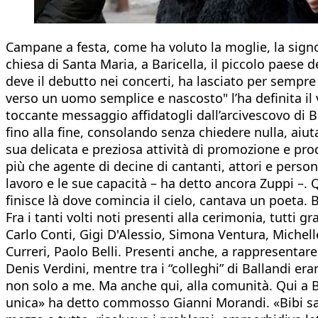
Campane a festa, come ha voluto la moglie, la signora
chiesa di Santa Maria, a Baricella, il piccolo paese
deve il debutto nei concerti, ha lasciato per sempr
verso un uomo semplice e nascosto" l’ha definita il 
toccante messaggio affidatogli dall’arcivescovo di
fino alla fine, consolando senza chiedere nulla, aiut
sua delicata e preziosa attività di promozione e pro
più che agente di decine di cantanti, attori e persona
lavoro e le sue capacità – ha detto ancora Zuppi –. Q
finisce là dove comincia il cielo, cantava un poeta. 
Fra i tanti volti noti presenti alla cerimonia, tutti gr
Carlo Conti, Gigi D'Alessio, Simona Ventura, Michelle 
Curreri, Paolo Belli. Presenti anche, a rappresentare
Denis Verdini, mentre tra i “colleghi” di Ballandi 
non solo a me. Ma anche qui, alla comunità. Qui a Ba
unica» ha detto commosso Gianni Morandi. «Bibi sape