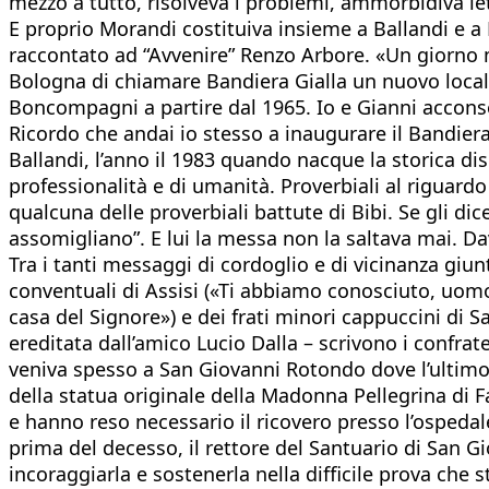
mezzo a tutto, risolveva i problemi, ammorbidiva let
E proprio Morandi costituiva insieme a Ballandi e a 
raccontato ad “Avvenire” Renzo Arbore. «Un giorno m
Bologna di chiamare Bandiera Gialla un nuovo locale
Boncompagni a partire dal 1965. Io e Gianni acconse
Ricordo che andai io stesso a inaugurare il Bandier
Ballandi, l’anno il 1983 quando nacque la storica di
professionalità e di umanità. Proverbiali al riguardo
qualcuna delle proverbiali battute di Bibi. Se gli d
assomigliano”. E lui la messa non la saltava mai. Da
Tra i tanti messaggi di cordoglio e di vicinanza giunti
conventuali di Assisi («Ti abbiamo conosciuto, uomo
casa del Signore») e dei frati minori cappuccini di
ereditata dall’amico Lucio Dalla – scrivono i confrat
veniva spesso a San Giovanni Rotondo dove l’ultimo p
della statua originale della Madonna Pellegrina di 
e hanno reso necessario il ricovero presso l’ospeda
prima del decesso, il rettore del Santuario di San G
incoraggiarla e sostenerla nella difficile prova che 