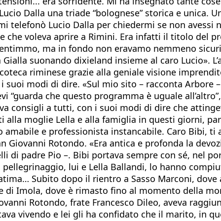
ensioni... era sorridente. Mi ha insegnato tante cose
Lucio Dalla una triade “bolognese” storica e unica. U
i telefonò Lucio Dalla per chiedermi se non avessi n
 che voleva aprire a Rimini. Era infatti il titolo de
ntimmo, ma in fondo non eravamo nemmeno sicuri se i 
a Gialla suonando dixieland insieme al caro Lucio». L
scoteca riminese grazie alla geniale visione imprendi
 i suoi modi di dire. «Sul mio sito – racconta Arbore 
icevi “guarda che questo programma è uguale all’altro”
va consigli a tutti, con i suoi modi di dire che attin
 alla moglie Lella e alla famiglia in questi giorni, par
 amabile e professionista instancabile. Caro Bibi, ti
 San Giovanni Rotondo. «Era antica e profonda la devo
elli di padre Pio –. Bibi portava sempre con sé, nel po
ellegrinaggio, lui e Lella Ballandi, lo hanno compiut
Fatima… Subito dopo il rientro a Sasso Marconi, dove 
le di Imola, dove è rimasto fino al momento della mor
iovanni Rotondo, frate Francesco Dileo, aveva raggiu
stava vivendo e lei gli ha confidato che il marito, in