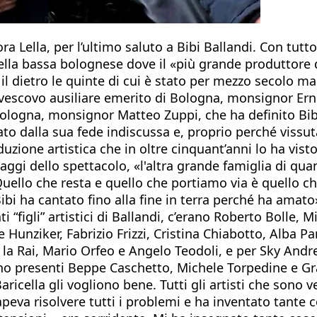
 Lella, per l’ultimo saluto a Bibi Ballandi. Con tutt
 della bassa bolognese dove il «più grande produttore
e il dietro le quinte di cui è stato per mezzo secolo
vescovo ausiliare emerito di Bologna, monsignor Ernes
 Bologna, monsignor Matteo Zuppi, che ha definito B
ato dalla sua fede indiscussa e, proprio perché vissut
duzione artistica che in oltre cinquant’anni lo ha vi
ggi dello spettacolo, «l'altra grande famiglia di quant
uello che resta e quello che portiamo via è quello che
Bibi ha cantato fino alla fine in terra perché ha amato
ati “figli” artistici di Ballandi, c’erano Roberto Bolle, 
Hunziker, Fabrizio Frizzi, Cristina Chiabotto, Alba Par
 la Rai, Mario Orfeo e Angelo Teodoli, e per Sky Andrea
erano presenti Beppe Caschetto, Michele Torpedine e 
ricella gli vogliono bene. Tutti gli artisti che sono
va risolvere tutti i problemi e ha inventato tante co