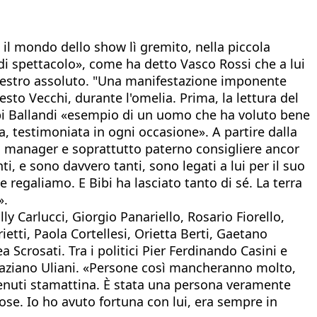
o il mondo dello show lì gremito, nella piccola
 di spettacolo», come ha detto Vasco Rossi che a lui
 maestro assoluto. "Una manifestazione imponente
to Vecchi, durante l'omelia. Prima, la lettura del
ibi Ballandi «esempio di un uomo che ha voluto bene
a, testimoniata in ogni occasione». A partire dalla
sto manager e soprattutto paterno consigliere ancor
i, e sono davvero tanti, sono legati a lui per il suo
 regaliamo. E Bibi ha lasciato tanto di sé. La terra
».
Milly Carlucci, Giorgio Panariello, Rosario Fiorello,
ietti, Paola Cortellesi, Orietta Berti, Gaetano
 Scrosati. Tra i politici Pier Ferdinando Casini e
Graziano Uliani. «Persone così mancheranno molto,
 venuti stamattina. È stata una persona veramente
se. Io ho avuto fortuna con lui, era sempre in