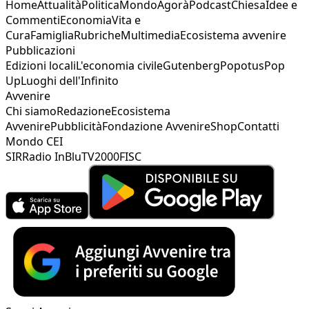
Home
Attualità
Politica
Mondo
Agorà
Podcast
Chiesa
Idee e
Commenti
Economia
Vita e
Cura
Famiglia
Rubriche
Multimedia
Ecosistema avvenire
Pubblicazioni
Edizioni locali
L'economia civile
Gutenberg
Popotus
Pop
Up
Luoghi dell'Infinito
Avvenire
Chi siamo
Redazione
Ecosistema
Avvenire
Pubblicità
Fondazione Avvenire
Shop
Contatti
Mondo CEI
SIR
Radio InBlu
TV2000
FISC