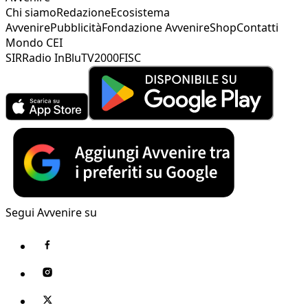
Chi siamo
Redazione
Ecosistema
Avvenire
Pubblicità
Fondazione Avvenire
Shop
Contatti
Mondo CEI
SIR
Radio InBlu
TV2000
FISC
Segui Avvenire su