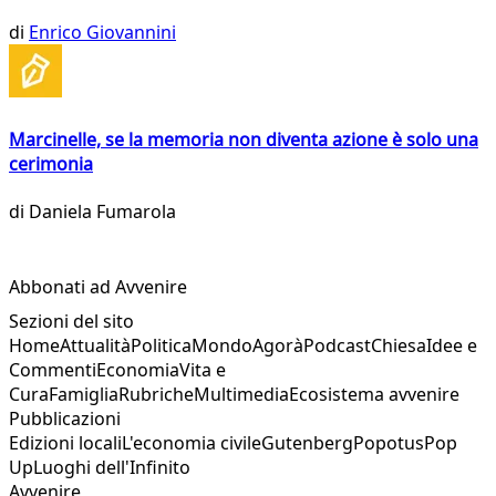
di
Enrico Giovannini
Marcinelle, se la memoria non diventa azione è solo una
cerimonia
di
Daniela Fumarola
Abbonati ad Avvenire
Sezioni del sito
Home
Attualità
Politica
Mondo
Agorà
Podcast
Chiesa
Idee e
Commenti
Economia
Vita e
Cura
Famiglia
Rubriche
Multimedia
Ecosistema avvenire
Pubblicazioni
Edizioni locali
L'economia civile
Gutenberg
Popotus
Pop
Up
Luoghi dell'Infinito
Avvenire