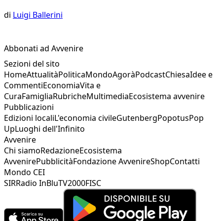
di
Luigi Ballerini
Abbonati ad Avvenire
Sezioni del sito
Home
Attualità
Politica
Mondo
Agorà
Podcast
Chiesa
Idee e
Commenti
Economia
Vita e
Cura
Famiglia
Rubriche
Multimedia
Ecosistema avvenire
Pubblicazioni
Edizioni locali
L'economia civile
Gutenberg
Popotus
Pop
Up
Luoghi dell'Infinito
Avvenire
Chi siamo
Redazione
Ecosistema
Avvenire
Pubblicità
Fondazione Avvenire
Shop
Contatti
Mondo CEI
SIR
Radio InBlu
TV2000
FISC