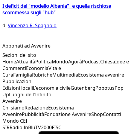
I deficit del "modello Albania" e quella rischiosa
scommessa sugli "hub"
di
Vincenzo R. Spagnolo
Abbonati ad Avvenire
Sezioni del sito
Home
Attualità
Politica
Mondo
Agorà
Podcast
Chiesa
Idee e
Commenti
Economia
Vita e
Cura
Famiglia
Rubriche
Multimedia
Ecosistema avvenire
Pubblicazioni
Edizioni locali
L'economia civile
Gutenberg
Popotus
Pop
Up
Luoghi dell'Infinito
Avvenire
Chi siamo
Redazione
Ecosistema
Avvenire
Pubblicità
Fondazione Avvenire
Shop
Contatti
Mondo CEI
SIR
Radio InBlu
TV2000
FISC