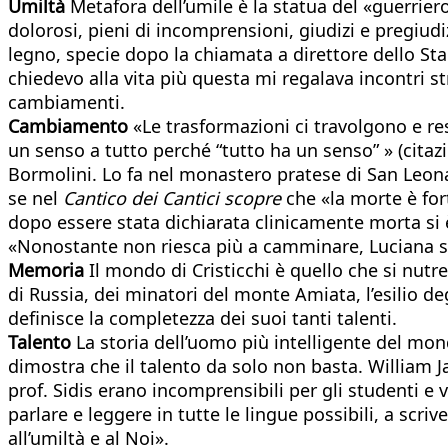
Umiltà
Metafora dell’umile è la statua del «guerrier
dolorosi, pieni di incomprensioni, giudizi e pregiudiz
legno, specie dopo la chiamata a direttore dello Sta
chiedevo alla vita più questa mi regalava incontri str
cambiamenti.
Cambiamento
«Le trasformazioni ci travolgono e r
un senso a tutto perché “tutto ha un senso” » (citaz
Bormolini. Lo fa nel monastero pratese di San Leonar
se nel
Cantico dei Cantici scopre
che «la morte è for
dopo essere stata dichiarata clinicamente morta si 
«Nonostante non riesca più a camminare, Luciana s
Memoria
Il mondo di Cristicchi è quello che si nutre
di Russia, dei minatori del monte Amiata, l’esilio degli
definisce la completezza dei suoi tanti talenti.
Talento
La storia dell’uomo più intelligente del mon
dimostra che il talento da solo non basta. William J
prof. Sidis erano incomprensibili per gli studenti e 
parlare e leggere in tutte le lingue possibili, a sc
all’umiltà e al Noi».