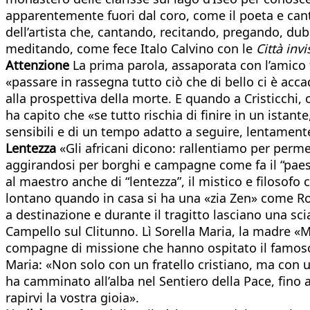
apparentemente fuori dal coro, come il poeta e cantau
dell’artista che, cantando, recitando, pregando, du
meditando, come fece Italo Calvino con le
Città invis
Attenzione
La prima parola, assaporata con l’amico 
«passare in rassegna tutto ciò che di bello ci è accad
alla prospettiva della morte. E quando a Cristicchi, 
ha capito che «se tutto rischia di finire in un istan
sensibili e di un tempo adatto a seguire, lentamente
Lentezza
«Gli africani dicono: rallentiamo per perme
aggirandosi per borghi e campagne come fa il “paeso
al maestro anche di “lentezza”, il mistico e filosofo
lontano quando in casa si ha una «zia Zen» come Ro
a destinazione e durante il tragitto lasciano una scia
Campello sul Clitunno. Lì Sorella Maria, la madre «Mi
compagne di missione che hanno ospitato il famoso ca
Maria: «Non solo con un fratello cristiano, ma con u
ha camminato all’alba nel Sentiero della Pace, fino a
rapirvi la vostra gioia».