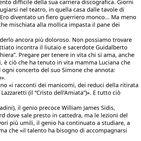
o difficile della sua carriera discografica. Giorni
giarsi nel teatro, in quella casa dalle tavole di
e. Ero diventato un fiero guerriero monco... Ma meno
a che mischiata alla mollica impasta il pane dei
enderlo ancora più doloroso. Non possiamo trovare
ttiato incontra il liutaio e sacerdote Guidalberto
iera”. Pregare per tenere in vita chi si ama, anche
oti, è ciò che ha tenuto in vita mamma Luciana che
ad ogni concerto del suo Simone che annota:
o».
no «i racconti dei manicomi, dei reduci della ritirata
azzaretti (il “Cristo dell’Amiata”)». E tutto ciò
dini), il genio precoce William James Sidis,
d dove sale presto in cattedra, ma le lezioni del
ori più umili, il genio ha continuato a studiare, a
erma che «il talento ha bisogno di accompagnarsi