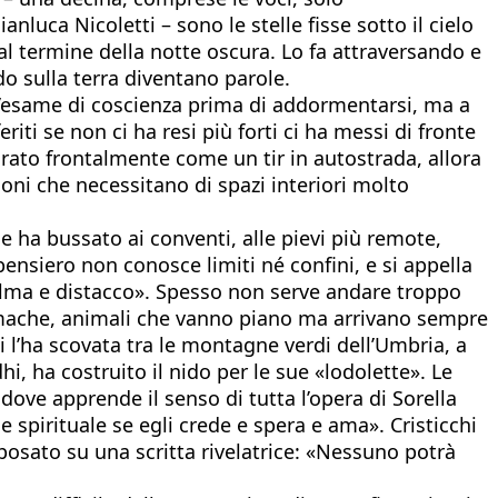
luca Nicoletti – sono le stelle fisse sotto il cielo
l termine della notte oscura. Lo fa attraversando e
o sulla terra diventano parole.
 l’esame di coscienza prima di addormentarsi, ma a
iti se non ci ha resi più forti ci ha messi di fronte
fiorato frontalmente come un tir in autostrada, allora
sioni che necessitano di spazi interiori molto
e ha bussato ai conventi, alle pievi più remote,
nsiero non conosce limiti né confini, e si appella
a calma e distacco». Spesso non serve andare troppo
lumache, animali che vanno piano ma arrivano sempre
chi l’ha scovata tra le montagne verdi dell’Umbria, a
i, ha costruito il nido per le sue «lodolette». Le
ove apprende il senso di tutta l’opera di Sorella
 spirituale se egli crede e spera e ama». Cristicchi
 posato su una scritta rivelatrice: «Nessuno potrà