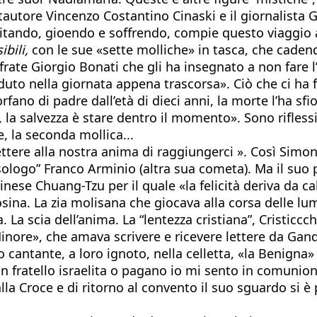
tore Vincenzo Costantino Cinaski e il giornalista Gian
bitando, gioendo e soffrendo, compie questo viaggio a
ibili,
con le sue «sette molliche» in tasca, che cadend
frate Giorgio Bonati che gli ha insegnato a non fare
uto nella giornata appena trascorsa». Ciò che ci ha fer
orfano di padre dall’età di dieci anni, la morte l’ha s
te, la salvezza è stare dentro il momento». Sono rifles
, la seconda mollica...
ttere alla nostra anima di raggiungerci ». Così Simon
logo” Franco Arminio (altra sua cometa). Ma il suo pe
 cinese Chuang-Tzu per il quale «la felicità deriva d
sina. La zia molisana che giocava alla corsa delle 
. La scia dell’anima. La “lentezza cristiana”, Cristicc
nore», che amava scrivere e ricevere lettere da Gandh
ntante, a loro ignoto, nella celletta, «la Benigna» d
n fratello israelita o pagano io mi sento in comunione
lla Croce e di ritorno al convento il suo sguardo si è