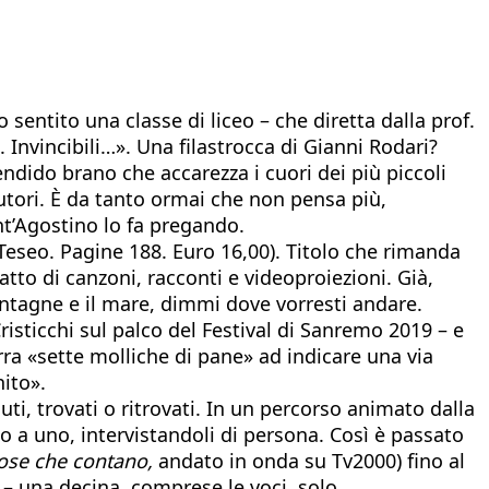
entito una classe di liceo – che diretta dalla prof.
Invincibili…». Una filastrocca di Gianni Rodari?
dido brano che accarezza i cuori dei più piccoli
autori. È da tanto ormai che non pensa più,
t’Agostino lo fa pregando.
Teseo. Pagine 188. Euro 16,00). Titolo che rimanda
tto di canzoni, racconti e videoproiezioni. Già,
ontagne e il mare, dimmi dove vorresti andare.
risticchi sul palco del Festival di Sanremo 2019 – e
rra «sette molliche di pane» ad indicare una via
nito».
uti, trovati o ritrovati. In un percorso animato dalla
uno a uno, intervistandoli di persona. Così è passato
ose che contano,
andato in onda su Tv2000) fino al
 – una decina, comprese le voci, solo