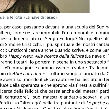
ella felicità” (La nave di Teseo)
 per caso, passando davanti a una scuola del Sud ho s
beri, come restare immobili. Fra temporali e fulmini. 
esso dimenticato) di Sergio Endrigo? No, quello splen
di Simone Cristicchi, il più spirituale dei nostri cant
i: Cristicchi canta anche quando scrive, e come San
libro
Happy Next. Alla ricerca della felicità
(La nave di 
nno i teatri, lo porterà in scena in uno spettacolo fa
e... «Ti immagini se cominciassimo a volare. Tra le m
rain di
Abbi cura di me –
l’ultimo singolo lanciato da C
 aperti sul mondo il «Ricercautore» ha lasciato in te
uce della speranza e che aprono «la finestra sull’infi
ricerca della felicità che passa anche dai maestri perd
 il “cantattore”, i suoi maestri è andato a scovarli a 
erdi (suo “alter ego” nelle tre puntante di
Le poche c
re suor Nadiamaria. Queste e altre figure “mistiche”,