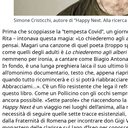
Simone Cristicchi, autore di “Happy Next. Alla ricerca d
Prima che scoppiasse la “tempesta Covid”, un giorno,
Rita – intonava questa magia: «Lo chiederemo agli al
pensai. Magari una canzone di quel poeta (troppo sp
come quelli degli adulti è
Lo chiederemo agli alberi
nemmeno per ironia, a cantare come Biagio Antonacc
In fondo, è una lunga preghiera laica il suo ultimo 
all’omonimo documentario, testo che, appena riaprira
quando tutto ricomincerà e ci si potrà riabbracciar
Abbracciami...». C’è un filo resistente che lega il ref
questo libro. Come un Pollicino con gli occhi sempre
ancora possibile. «Sette parole» che riaccendono la l
Happy Next è
un viaggio nei luoghi dell’anima, alla 
necessità di seguire quelle sette tracce esistenziali,
dalla Fraternità di Romena per incontrare don Gigi V
monastero delle clarisse sul lago d’Iseo per conosce