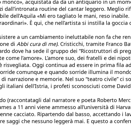
o monco», acquistata da da un antiquario in un moment
i dall’intronata routine del cantar leggero. Meglio rifu
bile dell’Aquila «Mi ero tagliato le mani, reso inabil
aordinari». È qui, che nell’artista si instilla la gocci
esistere a un cambiamento ineluttabile non fa che r
ione di
Abbi cura di me).
Cristicchi, tramite Franco Ba
do dove ha sede il gruppo dei “Ricostruttori di pregh
te come l’amore». L’amore suo, dei fratelli e dei nip
è risvegliata. Oggi continua ad essere in prima fila 
orride comunque e quando sorride illumina il mond
 di narrazione e memorie. Nel suo “teatro civile” ci so
 italiani dell’Istria, i profeti sconosciuti come David L
do (raccontatagli dal narratore e poeta Roberto Merca
ames a 11 anni viene ammesso all’università di Harvar
venne cacciato. Ripartendo dal basso, accettando i lav
rivere saggi che nessuno leggerà mai. E questo a conf