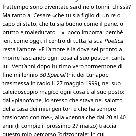
frattempo sono diventate sardine o tonni, chissà?
Ma tanto al Cesare «che tu sia figlio di un re o
capo di stato, che tu sia buono come il pane, o
brutto e maleducato... », poco importa: perché
ieri, come oggi, il centro di tutta la sua
Poetica
resta l’amore. «E l’amore è là dove sei pronto a
morire lasciando ogni cosa al suo posto», canta
lui. Vent’anni dopo l’ultimo vero tormentone di
fine millennio
50 Special
(hit dei Lunapop
trasmessa in radio il 27 maggio 1999), nel suo
caleidoscopio magico ogni cosa è al suo posto:
dal «pianoforte, lo stesso che stava nel salotto
della casa dei miei genitori e che ha sempre
traslocato con me», alla «penna che dai 20 ai 40
anni (li compie il prossimo 27 marzo) traccia
questo mio percorso “orizzontale” in cui