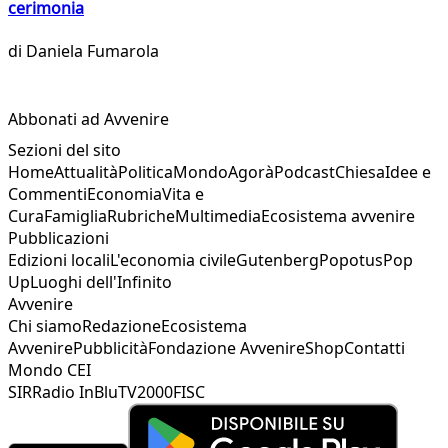
cerimonia
di
Daniela Fumarola
Abbonati ad Avvenire
Sezioni del sito
Home
Attualità
Politica
Mondo
Agorà
Podcast
Chiesa
Idee e
Commenti
Economia
Vita e
Cura
Famiglia
Rubriche
Multimedia
Ecosistema avvenire
Pubblicazioni
Edizioni locali
L'economia civile
Gutenberg
Popotus
Pop
Up
Luoghi dell'Infinito
Avvenire
Chi siamo
Redazione
Ecosistema
Avvenire
Pubblicità
Fondazione Avvenire
Shop
Contatti
Mondo CEI
SIR
Radio InBlu
TV2000
FISC