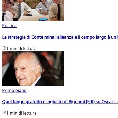
Politica
La strategia di Conte mina l'alleanza e il campo largo è un 
1 min di lettura
Primo piano
Quel fango gratuito e ingiusto di Bignami (FdI) su Oscar Lu
1 min di lettura