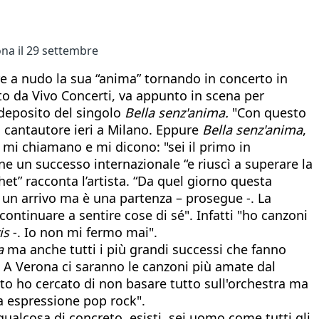
ona il 29 settembre
re a nudo la sua “anima” tornando in concerto in
to da Vivo Concerti, va appunto in scena per
 deposito del singolo
Bella senz'anima.
"Con questo
l cantautore ieri a Milano. Eppure
Bella senz'anima
,
mi chiamano e mi dicono: "sei il primo in
 un successo internazionale “e riuscì a superare la
et” racconta l’artista. “Da quel giorno questa
 un arrivo ma è una partenza – prosegue -. La
continuare a sentire cose di sé". Infatti "ho canzoni
is
-. Io non mi fermo mai".
a
ma anche tutti i più grandi successi che fanno
. A Verona ci saranno le canzoni più amate dal
o ho cercato di non basare tutto sull'orchestra ma
ra espressione pop rock".
ualcosa di concreto, esisti, sei uomo come tutti gli