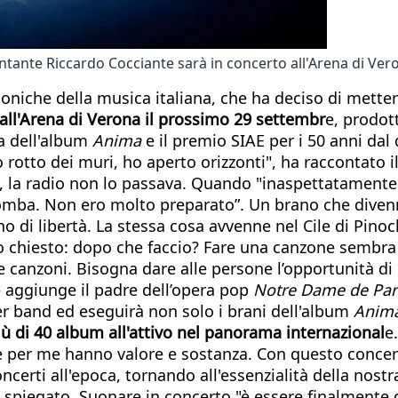
tante Riccardo Cocciante sarà in concerto all'Arena di Ver
coniche della musica italiana, che ha deciso di mette
e all'Arena di Verona il prossimo 29 settembr
e, prodot
ca dell'album
Anima
e il premio SIAE per i 50 anni dal
rotto dei muri, ho aperto orizzonti", ha raccontato i
, la radio non lo passava. Quando "inaspettatamente 
omba. Non ero molto preparato”. Un brano che divenne
 di libertà. La stessa cosa avvenne nel Cile di Pinoch
no chiesto: dopo che faccio? Fare una canzone sembra
 canzoni. Bisogna dare alle persone l’opportunità di 
– aggiunge il padre dell’opera pop
Notre Dame de Par
 band ed eseguirà non solo i brani dell'album
Anim
iù di 40 album all'attivo nel panorama internazional
e
 per me hanno valore e sostanza. Con questo concert
certi all'epoca, tornando all'essenzialità della nost
 spiegato. Suonare in concerto "è essere finalmente q