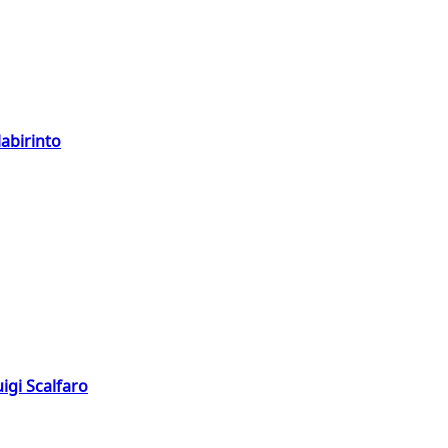
labirinto
igi Scalfaro