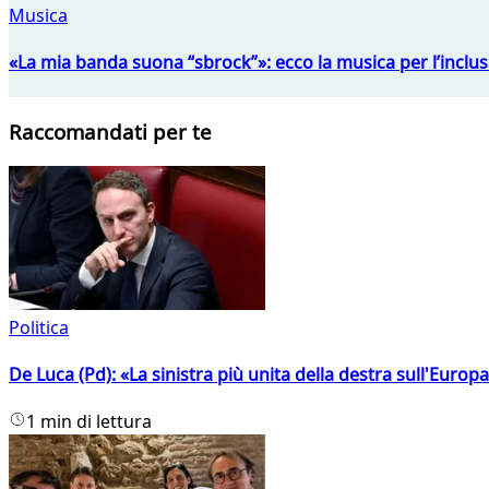
Musica
«La mia banda suona “sbrock”»: ecco la musica per l’inclu
Raccomandati per te
Politica
De Luca (Pd): «La sinistra più unita della destra sull'Europ
1 min di lettura