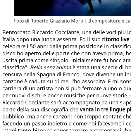
Foto di Roberto Graziano Moro | Il compositore e can
Bentornato Riccardo Cocciante, una delle voci più i
Italia dopo una lunga assenza. Ed il suo
ritorno liv
celebrare i 50 anni dalla prima posizione in classifi
disco ho aperto delle porte che non avevo prima, ho 
uscita prima come singolo, inizialmente fu bocciata
classifica".
Bella senz'anima
è stata una specie di b
censura nella Spagna di Franco, dove divenne un inno
canzone è caduta su di me, l'ho assorbita. E mi so
carriera di un artista non si può fermare a uno o due
per nuovi dischi e anche musiche per nuove storie 
Riccardo Cocciante sarà accompagnato da una super
parte della sua discografia che
vanta in tre lingue p
pubblico "ma anche canzoni non troppo cantate che
facendo un passo indietro a come noi facevamo i con
"Ogni tanto bisogna saper tornare a raccontarsi" ha