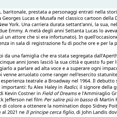
 baritonale, prestata a personaggi entrati nella stor
a Georges Lucas e Musafa nel classico cartoon della
New York. Una carriera durata settant'anni, la sua, nel
ue Emmy. A metà degli anni Settanta Lucas lo aveva s
ì un attore che si era infortunato). In quell'occasion
nza in sala di registrazione fu di poche ore e per la
pi da una famiglia che era stata segregata dall'Aperth
cinque anni Jones lasciò la sua città e questo fu per 
iarlo a parlare ad alta voce e a superare ogni impacci
poi venne arruolato come ranger nell'esercito statuni
 esperienza teatrale a Broadway nel 1964. Il debutto 
li importanti: fu Alex Haley in
Radici
, il signore della
a di Kevin Costner in
Field of Dreams
e l'Ammiraglio Gr
ck Jefferson
nel film
Per salire più in basso
di Martin R
e di colore a ottenere la nomination dopo Sidney Poit
e al 2021 ne
Il principe cerca figlio
, di John Landis dove