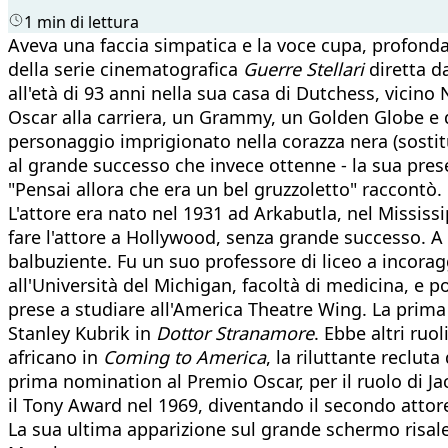
1 min di lettura
Aveva una faccia simpatica e la voce cupa, profonda,
della serie cinematografica
Guerre Stellari
diretta d
all'età di 93 anni nella sua casa di Dutchess, vicino 
Oscar alla carriera, un Grammy, un Golden Globe e d
personaggio imprigionato nella corazza nera (sostitu
al grande successo che invece ottenne - la sua prese
"Pensai allora che era un bel gruzzoletto" raccontò.
L'attore era nato nel 1931 ad Arkabutla, nel Mississi
fare l'attore a Hollywood, senza grande successo. A 
balbuziente. Fu un suo professore di liceo a incoragg
all'Università del Michigan, facoltà di medicina, e 
prese a studiare all'America Theatre Wing. La prima
Stanley Kubrik in
Dottor Stranamore
. Ebbe altri ruo
africano in
Coming to America
, la riluttante reclut
prima nomination al Premio Oscar, per il ruolo di Ja
il Tony Award
nel 1969, diventando il secondo attor
La sua ultima apparizione sul grande schermo risal