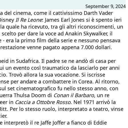
September 9, 2024
ia del cinema, come il cattivissimo Darth Vader
 Disney
Il Re Leone
: James Earl Jones si è spento ieri
la quale ha ricevuto, tra gli altri riconoscimenti, un
celto per dare la voce ad Anakin Skywalker, il
e - era la primo film della serie e nessuno pensava
 prestazione venne pagato appena 7.000 dollari.
eid in Sudafrica. Il padre se ne andò di casa per
lui un evento così traumatico da lasciarlo per anni
o. Trovò allora la sua vocazione. Si iscrisse
tense per andare a combattere in Corea. Al ritorno,
sul set cinematografico fu nello stesso anno, con
 guerra Thulsa Doom di
Conan il Barbaro
, un re
eer in
Caccia a Ottobre Rosso
. Nel 1971 arrivò la
itt. Per lo stesso ruolo, interpretato a teatro, vinse
ier.
 interpretò il re Jaffe Joffer a fianco di Eddie