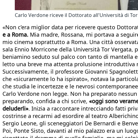
Carlo Verdone riceve il Dottorato all'Università di T
«Non c’era miglior data per ricevere questo Dottora
e a Roma.
Mia madre, Rossana, mi portava a seguire l
mio cinema soprattutto a Roma. Una città osservata 
sala Ennio Morricone della Università Tor Vergata, per
beniamino seduto sul palco con tanto di mantella e
letto una breve ma attenta prolusione introduttiva 
Successivamente, il professore Giovanni Spagnolett
che «sicuramente lo ha ispirato», notava la partic
che studia le incertezze e le nevrosi contemporanee
Carlo Verdone non legge. Non ha preparato nessun te
preparando, confida a chi scrive,
«oggi sono veramen
deluderli»
. Inizia a raccontare intrecciando fatti pr
costrinse a recarmi ad esordire al teatro Alberichin
Sergio Leone, gli sceneggiatori De Bernardi e Benvenut
Poi, Ponte Sisto, davanti al mio palazzo era un luog
rispettato il dramma di quelle famiglie, ma mi colpiv