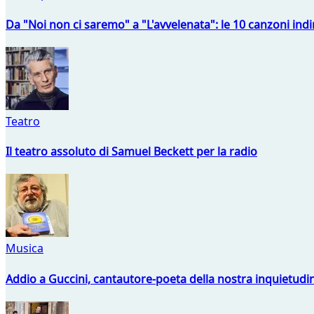
Da "Noi non ci saremo" a "L'avvelenata": le 10 canzoni indi
Teatro
Il teatro assoluto di Samuel Beckett per la radio
Musica
Addio a Guccini, cantautore-poeta della nostra inquietudi