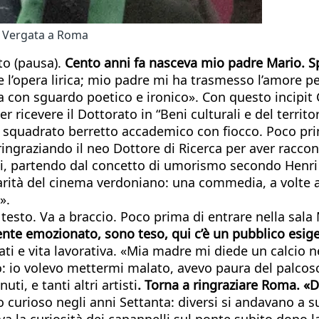
or Vergata a Roma
to (pausa).
Cento anni fa nasceva mio padre Mario. Sp
’opera lirica; mio padre mi ha trasmesso l’amore per l
con sguardo poetico e ironico». Con questo incipit C
 ricevere il Dottorato in “Beni culturali e del territor
 squadrato berretto accademico con fiocco. Poco prim
ringraziando il neo Dottore di Ricerca per aver rac
i, partendo dal concetto di umorismo secondo Henri 
olarità del cinema verdoniano: una commedia, a volte
».
sto. Va a braccio. Poco prima di entrare nella sala M
te emozionato, sono teso, qui c’è un pubblico esige
ivati e vita lavorativa. «Mia madre mi diede un calcio n
o: io volevo mettermi malato, avevo paura del palcosc
i, e tanti altri artisti
. Torna a ringraziare Roma. «D
o curioso negli anni Settanta: diversi si andavano a 
a la curiosità dei capannelli sul ponte subito dopo la