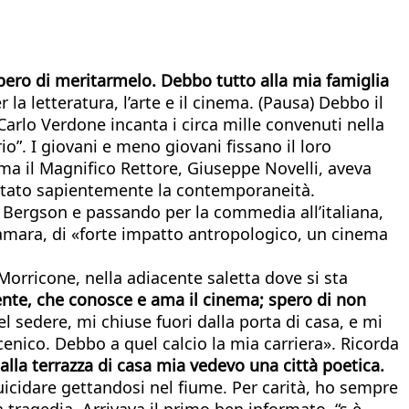
ero di meritarmelo. Debbo tutto alla mia famiglia
a letteratura, l’arte e il cinema. (Pausa) Debbo il
arlo Verdone incanta i circa mille convenuti nella
io”. I giovani e meno giovani fissano il loro
a il Magnifico Rettore, Giuseppe Novelli, aveva
contato sapientemente la contemporaneità.
Bergson e passando per la commedia all’italiana,
 amara, di «forte impatto antropologico, un cinema
orricone, nella adiacente saletta dove si sta
nte, che conosce e ama il cinema; spero di non
el sedere, mi chiuse fuori dalla porta di casa, e mi
enico. Debbo a quel calcio la mia carriera». Ricorda
alla terrazza di casa mia vedevo una città poetica.
suicidare gettandosi nel fiume. Per carità, ho sempre
 tragedia. Arrivava il primo ben informato, “s è