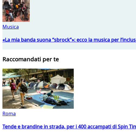
Musica
«La mia banda suona “sbrock”»: ecco la musica per l’inclu
Raccomandati per te
Roma
Tende e brandine in strada, per i 400 accampati di Spin T