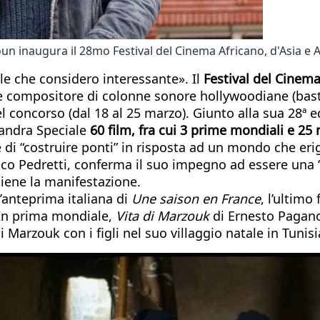
un inaugura il 28mo Festival del Cinema Africano, d'Asia e 
le che considero interessante». Il
Festival del Cinema
de compositore di colonne sonore hollywoodiane (bast
el concorso (dal 18 al 25 marzo). Giunto alla sua 28ª e
sandra Speciale
60 film, fra cui 3 prime mondiali e 25 
 di “costruire ponti” in risposta ad un mondo che erig
cesco Pedretti, conferma il suo impegno ad essere una 
tiene la manifestazione.
 l’anteprima italiana di
Une saison en France
, l’ultim
. In prima mondiale,
Vita di Marzouk
di Ernesto Pagano
 di Marzouk con i figli nel suo villaggio natale in Tunisi