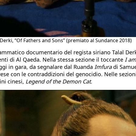
 Derki, “Of Fathers and Sons” (premiato al Sundance 2018)
drammatico documentario del regista siriano Talal Der
nti di Al Qaeda. Nella stessa sezione il toccante
I am
ggi in gara, da segnalare dal Ruanda
Imfura
di Samue
rese con le contraddizioni del genocidio. Nelle sezioni
ni cinesi,
Legend of the Demon Cat
.