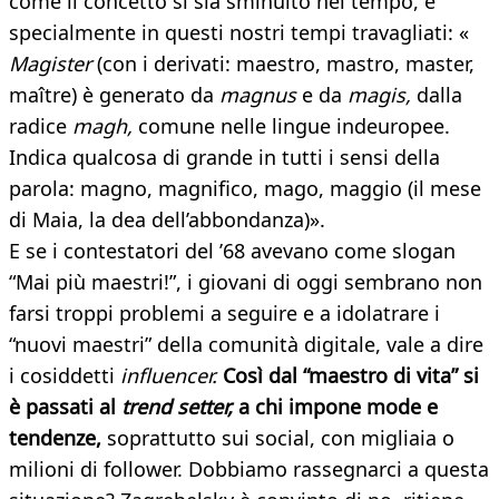
come il concetto si sia sminuito nel tempo, e
specialmente in questi nostri tempi travagliati: «
Magister
(con i derivati: maestro, mastro, master,
maître) è generato da
magnus
e da
magis,
dalla
radice
magh,
comune nelle lingue indeuropee.
Indica qualcosa di grande in tutti i sensi della
parola: magno, magnifico, mago, maggio (il mese
di Maia, la dea dell’abbondanza)».
E se i contestatori del ’68 avevano come slogan
“Mai più maestri!”, i giovani di oggi sembrano non
farsi troppi problemi a seguire e a idolatrare i
“nuovi maestri” della comunità digitale, vale a dire
i cosiddetti
influencer.
Così dal “maestro di vita” si
è passati al
trend setter,
a chi impone mode e
tendenze,
soprattutto sui social, con migliaia o
milioni di follower. Dobbiamo rassegnarci a questa