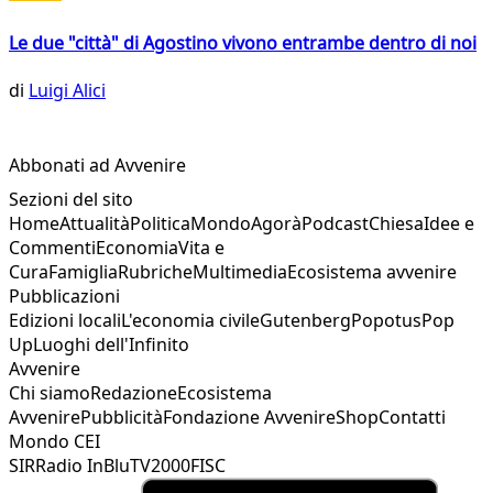
Le due "città" di Agostino vivono entrambe dentro di noi
di
Luigi Alici
Abbonati ad Avvenire
Sezioni del sito
Home
Attualità
Politica
Mondo
Agorà
Podcast
Chiesa
Idee e
Commenti
Economia
Vita e
Cura
Famiglia
Rubriche
Multimedia
Ecosistema avvenire
Pubblicazioni
Edizioni locali
L'economia civile
Gutenberg
Popotus
Pop
Up
Luoghi dell'Infinito
Avvenire
Chi siamo
Redazione
Ecosistema
Avvenire
Pubblicità
Fondazione Avvenire
Shop
Contatti
Mondo CEI
SIR
Radio InBlu
TV2000
FISC